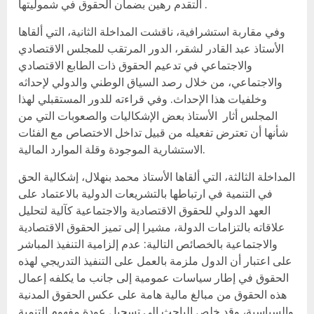
التقدم رهين بضمان الحقوق في شموليتها .
وفي مقاربة استشرافية، ناقشت المداخلة الثانية، التي ألقاها
الأستاذ عبد القادر لشقر، الدور المرتقب للمجلس الاقتصادي
والاجتماعي في تدعيم الحقوق ذات الطابع الاقتصادي
والاجتماعي، من خلال رصد السياق الوطني والدولي لإحداثه
وخلفيات هذا الإحداث. وفي قراءته للدور المستقبلي لهذا
المجلس أثار الأستاذ بعض الإشكاليات والصعوبات التي من
شأنها أن تعترض تفعيله من قبيل تداخل الاختصاص مع الفئات
الاستشارية الموجودة وقلة الموارد المالية.
المداخلة الثالثة، التي ألقاها الأستاذ محمد بنهلال، إشكالية الحق
في التنمية في ارتباطها بالتشريعات الدولية بالاعتماد على
العهد الدولي للحقوق الاقتصادية والاجتماعية كآلية لتحليل
علاقاته بالتزامات الدولة، مشيرا إلى تميز الحقوق الاقتصادية
والاجتماعية بالخصائص التالية: عدم إلزامية التنفيذ المباشر
على اعتبار أن الدول ملزمة بالعمل على التنفيذ التدريجي لهذه
الحقوق في إطار سياسات عمومية إلى جانب ما يكلفه إعمال
هذه الحقوق من مبالغ مالية هامة على عكس الحقوق المدنية
والسياسية، وقد خلص الباحث إلى تسجيل عودة مفهوم التنمية