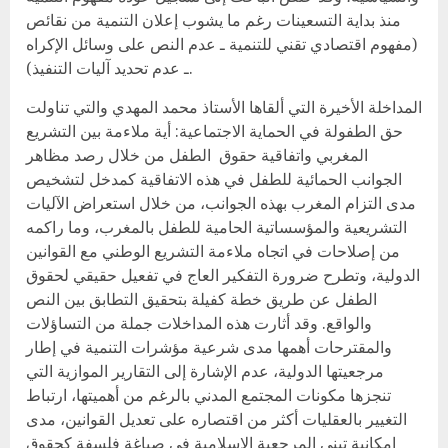
منذ بداية التسعينات رغم ما يشوب إعلان التنمية من نقائص
(مفهوم اقتصادي تقني للتنمية ـ عدم النص على وسائل الإكراه
ـ عدم تحديد آليات التنفيذ).
المداخلة الأخيرة التي ألقاها الأستاذ محمد المهدي والتي تناولت
حق الطفولة في الحماية الاجتماعية: أية ملاءمة بين التشريع
المغربي واتفاقية حقوق الطفل من خلال رصد مظاهر
الجوانب الحمائية للطفل في هذه الاتفاقية كمدخل لتشخيص
مدى التزام المغرب بهذه الجوانب، من خلال استعراض الآليات
التشريعية والمؤسساتية الحامية للطفل بالمغرب، وما راكمه
من إصلاحات في اتجاه ملاءمة التشريع الوطني مع القوانين
الدولية، وتطرح ضرورة التفكير العاج في تفعيل حقيقي لحقوق
الطفل عن طريق خطة كفيلة بتحقيق التطابق بين النص
والواقع. وقد أثارت هذه المداخلات جملة من التساؤلات
والمقترحات أهمها مدى شرعية مؤشرات التنمية في إطار
مرجعيتها الدولية، عدم الإشارة إلى التقارير الموازية التي
تنجزها مكونات المجتمع المدني بالرغم من أهميتها، ارتباط
التغيير بالعقليات أكثر من اقتصاره على تعديل القوانين، مدى
إمكانية تبني المرجعية الإسلامية في صياغة فلسفة كحقوق