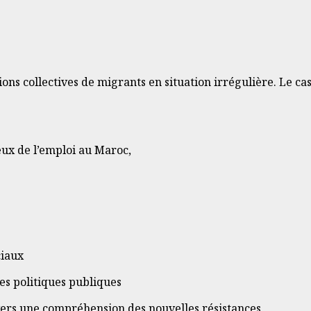
tions collectives de migrants en situation irrégulière. Le c
ux de l’emploi au Maroc,
ciaux
des politiques publiques
ers une compréhension des nouvelles résistances