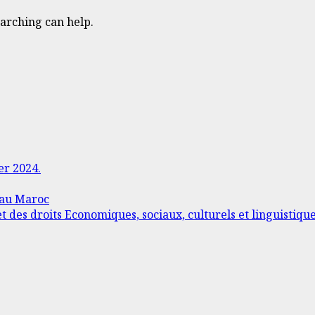
earching can help.
er 2024.
 au Maroc
t des droits Economiques, sociaux, culturels et linguistiqu