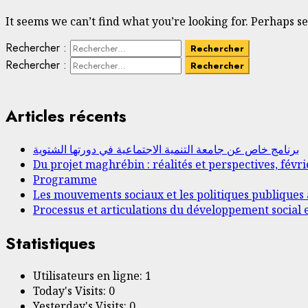
It seems we can’t find what you’re looking for. Perhaps s
Rechercher :
Rechercher :
Articles récents
برنامج خاص عن جامعة التنمية الاجتماعية في دورتها الشتوية
Du projet maghrébin : réalités et perspectives, févri
Programme
Les mouvements sociaux et les politiques publiques
Processus et articulations du développement social e
Statistiques
Utilisateurs en ligne:
1
Today's Visits:
0
Yesterday's Visits:
0