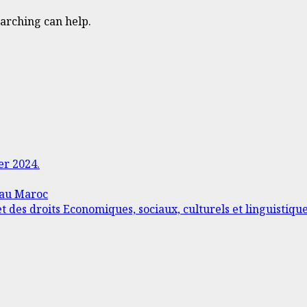
earching can help.
er 2024.
 au Maroc
t des droits Economiques, sociaux, culturels et linguistiqu