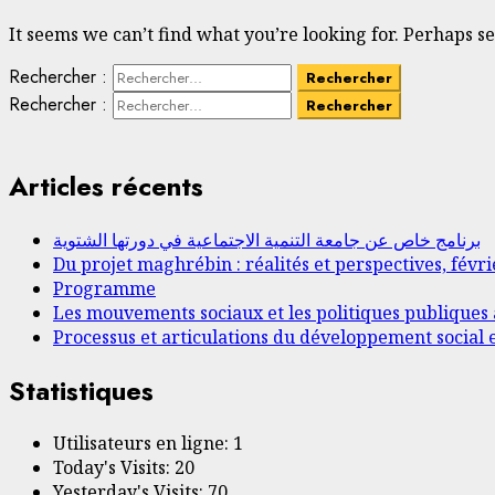
It seems we can’t find what you’re looking for. Perhaps s
Rechercher :
Rechercher :
Articles récents
برنامج خاص عن جامعة التنمية الاجتماعية في دورتها الشتوية
Du projet maghrébin : réalités et perspectives, févri
Programme
Les mouvements sociaux et les politiques publiques
Processus et articulations du développement social e
Statistiques
Utilisateurs en ligne:
1
Today's Visits:
20
Yesterday's Visits:
70