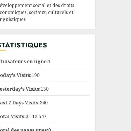
éveloppement social et des droits
conomiques, sociaux, culturels et
inguistiques
STATISTIQUES
tilisateurs en ligne:
1
oday's Visits:
190
esterday's Visits:
130
ast 7 Days Visits:
840
otal Visits:
3 112 547
otal des pages vues:
0