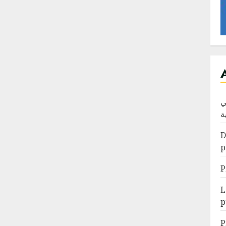
ي
ة
D
p
P
L
p
P