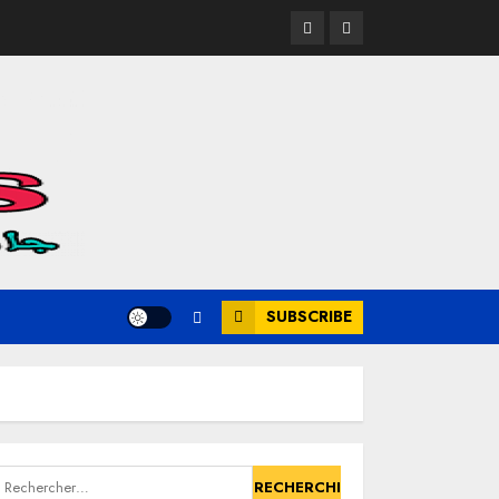
ABDELLAH
FCDM
SAAF
SUBSCRIBE
echercher :