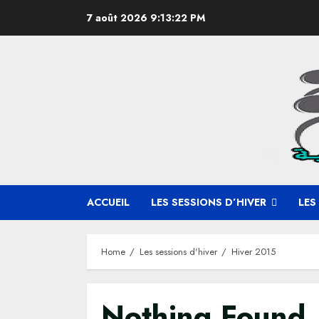
Skip
7 août 2026
9:13:23 PM
to
content
ACCUEIL
LES SESSIONS D’HIVER
LES
Home
Les sessions d'hiver
Hiver 2015
Nothing Found