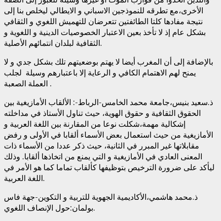
الأخرى،مع تطرقه للنموذجين الاسباني و الايطالي ليخلص بنا إلى
نتيجة مفادها كلتا الطائفتين تتعرضان للتهميش اللغوي و الثقافي
بشكل عام إذ لا تأخذ بعين الاعتبار الخصوصيات الدينية و اللغوية و
الثقافية لبلدان انتمائهم الأصلية.
بالإضافة إلى أن المغرب أيضا لا يهتم بوضعيتهم تلك بشكل جدي و لا
يمنح لهم الاهتمام الكافي و الرعاية إلا باعتبارهم وسيلة لجلب
العملة الصعبة .
ذ.سعيد بنيس،جامعة محمد الخامس-الرباط-: الألقاب الأمازيغية بين
الحقوق الثقافية و حقوق الهوية، حيث تناول الأستاذ في مداخلته
إشكالية مهمة،شكلت نوعا من المقارنة بين اللغة العربية و
الأمازيغية من حيث استعمال بعض الأسماء ألقابا في الأولى و رفض
مقابلاتها غير المبرر في الثانية، حيث ذكر عددا من الأسماء ذات
المعنى العادي في الأمازيغية و التي يمنع من اتخاذها ألقابا. وذلك
ليأكد على ضرورة الترخيص بتوظيفها كألقاب تماما كما هو الأمر في
اللغة العربية.
ذ.محمد هاشمي،الأكاديمية الجهوية للتربية و التكوين-جهة فاس
بولمان:حول الإنصاف اللغوي.