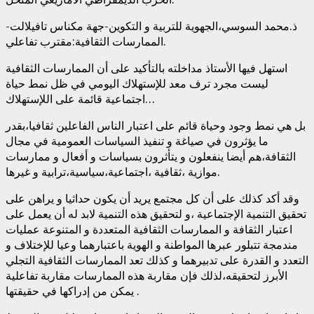
ذ.محمد السوسي،الجهوية للتربية و التكوين-جهة مكناس تافيلالت-
الممارسات الثقافية:مقترب تفاعلي.
استهل فيها الأستاذ مداخلته بالتأكيد على أن الممارسات الثقافية
ليست مجرد ترف معد للإستهلاك اليومي في ظل نمط حياة
اجتماعية قائمة على اللإستهلاك…
بل هي نمط وجود وحياة قائم على اعتبار الناس الفاعلين ثقافيا،بقدر
ما يؤثرون في صياغة و تنفيذ السياسات العمومية في مجال
الثقافة،هم أيضا ينفعلون و يتأثرون بسياسات و أفعال و ممارسات
موازية ،ثقافية ،اجتماعية،سياسية،ترابية و غيرها.
وقد أكد كذلك على أن كل مجتمع يريد أن يكون حداثيا و يراهن على
تحقيق التنمية الإجتماعية ،و لتحقيق هذه التنمية لابد له أن يعمل على
اعتبار الثقافة و الممارسات الثقافية المتعددة و المتنوعة عمليات
مندمجة تتبلور عبرها المواطنة و الهوية باعتبارهما وعيا للإختلاف و
التعدد و القدرة على تدبيرهما و كذلك تعد الممارسات الثقافية التجلي
الأبرز لتحقيقه،لذلك فإن مقاربة هذه الممارسات مقاربة تفاعلية
يمكن من إدراكها في حقيقتها .