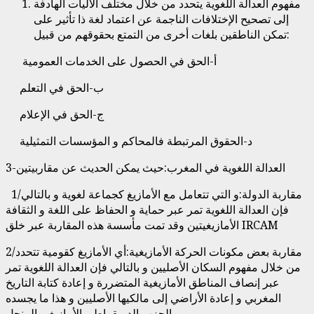
مفهوم العدالة اللغوية يتحدد من خلال مختلف الآليات الهادفة
إلى تصحيح الإختلافات الناجمة عن اعتماد لغة ذا تأثير على
تمكن الناطقين بلغات أخرى من التمتع بحقوقهم من قبيل:
أ-الحق في الحصول على الخدمات العمومية
ب-الحق في التعلم
ج-الحق في الإعلام
د-الحقوق المرتبطة فالمحاكم و المؤسسات التمثيلية
3-العدالة اللغوية في المغرب:حيث يمكن الحديث عن مقاربيتين
1/مقاربة الدولة:و التي تتعامل مع الأمازيغ كجماعة لغوية و بالتالي
فإن العدالة اللغوية تمر عبر حماية و الحفاظ على اللغة و الثقافة
الأمازيغيتين وقد تمت مأسسة هذه المقاربة عبر خلق IRCAM
2/مقاربة بعض مكونات الحركة الأمازيغية:أي الأمازيغ كقومية تتحدد
من خلال مفهوم السكان الأصليين و بالتالي فإن العدالة اللغوية تمر
عبر إنصاف المناطق الأمازيغية المتضررة و إعادة كتابة التاريخ
المغربي و إعادة الأراضي إلى مالكيها الأصليين و هذا ما يجسده
الحزب الديمقراطي الأمازيغي المنحل.