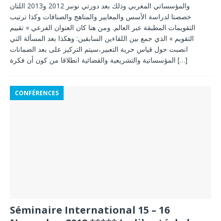
والمؤسساتي المغربي وذلك بعد دورتي نونبر 2012 و2013 اللتان
خصصتا لدراسة الأسس والمعايير والمناهج والصنافات وكذا ترتيب
التقويمات المطبقة عبر العالم. ومن هنا كان العنوان الفرعي » تقييم
التقويم » الذي جمع بين اللقاءين السابقين: وهكذا بعد المسألة التي
انصبت حول قياس حرية التعبير،سيتم التركيز على بعد الضمانات
المؤسساتية والتشريعية والقضائية انطلاقا من كون أن فكرة
[…]
CONFÉRENCES
Séminaire International 15 – 16