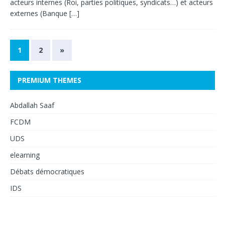
acteurs internes (Roi, parties politiques, syndicats…) et acteurs
externes (Banque
[…]
1
2
»
PREMIUM THEMES
Abdallah Saaf
FCDM
UDS
elearning
Débats démocratiques
IDS