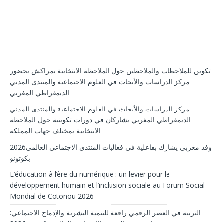
تكوين للملاحظات والملاحظين حول الملاحظة الانتخابية بمراكش بحضور
مركز الدراسات والأبحاث في العلوم الاجتماعية والمنتدى المدني
الديمقراطي المغربي
مركز الدراسات والأبحاث في العلوم الاجتماعية والمنتدى المدني
الديمقراطي المغربي يشاركان في دورات تكوينية حول الملاحظة
الانتخابية بمختلف جهات المملكة
2026وفد مغربي يشارك بفاعلية في فعاليات المنتدى الاجتماعي العالمي
بكوتونو
L’éducation à l’ère du numérique : un levier pour le
développement humain et l’inclusion sociale au Forum Social
Mondial de Cotonou 2026
التربية في العصر الرقمي رافعة للتنمية البشرية والإدماج الاجتماعي: