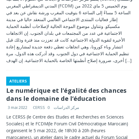
المدني الديمقراطي المغربي (FCDM) يوم الخميس 5 ماي 2022 من
الساعة 5 مساءً إلى الساعة 6 بتوقيت المغرب ورشة نقاش عن بعد في
إطار فعاليات المنتدى الاجتماعي العالمي المنعقد حاليا في مدينة
مكسيكو. وتتناول موضوع الموجة الحالية لإصلاحات أنظمة الحماية
الاجتماعية في عدد من المجتمعات في بلدان الجنوب. إن الاتجاهات
الأخيرة لتقوية الدولة الاجتماعية كانت قد تعززت منذ فترة وذلك قبل
انتشار وباء كورونا، وهي اتجاهات تعطي دفعة جديدة لمشاريع إعادة
تنظيم الحماية الاجتماعية في دول الجنوب. وقد أدركت هذه الدول، مرة
أخرى، ضرورة إصلاح أنظمتها الخاصة بالحماية الاجتماعية. إن الهدف
[…]
ATELIERS
Le numérique et l’égalité des chances
dans le domaine de l’éducation
3 mai 2022
0
CERSS مركز الدراسات
Le CERSS (le Centre des Etudes et Recherches en Sciences
Sociales) et le FCDM(le Forum Civil Démocratique Marocain)
organisent le 5 mai 2022, de 18h30 à 20h (heures
marocaines), un atelier dans le cadre actuel du Forum Social