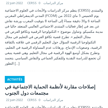
22 juin 2022
0
CERSS مركز الدراسات
ينظم مركز الدراسات والأبحاث في العلوم الاجتماعية (CERSS) والمنتدى
المدني الديمقراطي المغربي (FCDM) يوم الخميس 5 ماي 2022 من
الساعة 6 و30 دقيقة مساءً إلى الساعة 8 بتوقيت المغرب ورشة نقاش
عن بعد في إطار فعاليات المنتدى الاجتماعي العالمي المنعقد حاليا في
مدينة مكسيكو. وتتناول موضوع: « التكنولوجيا الرقمية وتكافؤ الفرص في
مجال التعليم ». تطرح قضية تكافؤ الفرص في التعليم في مجال
التكنولوجيا الرقمية السؤال حول التعليم الرقمي في علاقته بالثقافة
الرقمية، وصعوبات الإدماج، ورهانات عدم المساواة الرقمية في التعليم،
وتطرح بشكل أوسع الهوة الرقمية في مجال التعليم. وهي قضية ينبغي
أن تخضع للدراسة النقدية وللتفكير الجماعي والنقاش السياسي. يتجسد
التطور
[…]
ACTIVITÉS
إصلاحات مقارنة لأنظمة الحماية الاجتماعية في
مجتمعات دول الجنوب
22 juin 2022
0
CERSS مركز الدراسات
ينظم مركز الدراسات والأبحاث في العلوم الاجتماعية (CERSS) والمنتدى