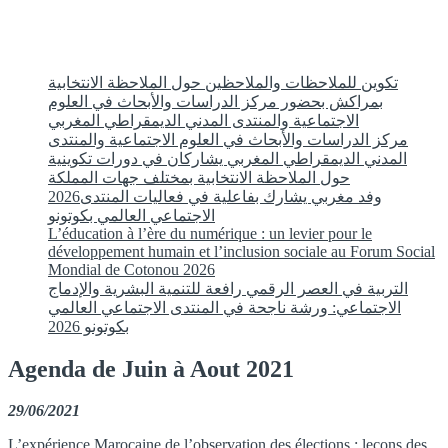
تكوين للملاحظات والملاحظين حول الملاحظة الانتخابية
بمراكش بحضور مركز الدراسات والأبحاث في العلوم
الاجتماعية والمنتدى المدني الديمقراطي المغربي
مركز الدراسات والأبحاث في العلوم الاجتماعية والمنتدى
المدني الديمقراطي المغربي يشاركان في دورات تكوينية
حول الملاحظة الانتخابية بمختلف جهات المملكة
2026وفد مغربي يشارك بفاعلية في فعاليات المنتدى
الاجتماعي العالمي بكوتونو
L’éducation à l’ère du numérique : un levier pour le
développement humain et l’inclusion sociale au Forum Social
Mondial de Cotonou 2026
التربية في العصر الرقمي رافعة للتنمية البشرية والإدماج
الاجتماعي: ورشة ناجحة في المنتدى الاجتماعي العالمي
بكوتونو 2026
Agenda de Juin à Aout 2021
29/06/2021
L’expérience Marocaine de l’observation des élections : leçons des