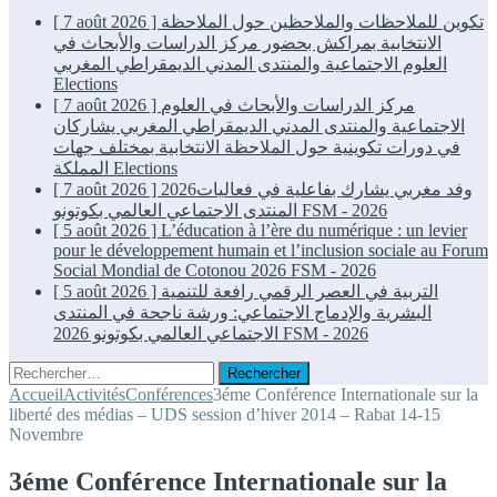
[ 7 août 2026 ]
تكوين للملاحظات والملاحظين حول الملاحظة
الانتخابية بمراكش بحضور مركز الدراسات والأبحاث في
العلوم الاجتماعية والمنتدى المدني الديمقراطي المغربي
Elections
[ 7 août 2026 ]
مركز الدراسات والأبحاث في العلوم
الاجتماعية والمنتدى المدني الديمقراطي المغربي يشاركان
في دورات تكوينية حول الملاحظة الانتخابية بمختلف جهات
المملكة
Elections
[ 7 août 2026 ]
2026وفد مغربي يشارك بفاعلية في فعاليات
المنتدى الاجتماعي العالمي بكوتونو
FSM - 2026
[ 5 août 2026 ]
L’éducation à l’ère du numérique : un levier
pour le développement humain et l’inclusion sociale au Forum
Social Mondial de Cotonou 2026
FSM - 2026
[ 5 août 2026 ]
التربية في العصر الرقمي رافعة للتنمية
البشرية والإدماج الاجتماعي: ورشة ناجحة في المنتدى
الاجتماعي العالمي بكوتونو 2026
FSM - 2026
Rechercher :
Accueil
Activités
Conférences
3éme Conférence Internationale sur la
liberté des médias – UDS session d’hiver 2014 – Rabat 14-15
Novembre
3éme Conférence Internationale sur la