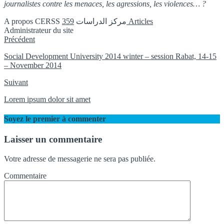
journalistes contre les menaces, les agressions, les violences… ?
A propos CERSS مركز الدراسات
359 Articles
Administrateur du site
Instagram
Précédent
Social Development University 2014 winter – session Rabat, 14-15
– November 2014
Suivant
Lorem ipsum dolor sit amet
Soyez le premier à commenter
Laisser un commentaire
Votre adresse de messagerie ne sera pas publiée.
Commentaire