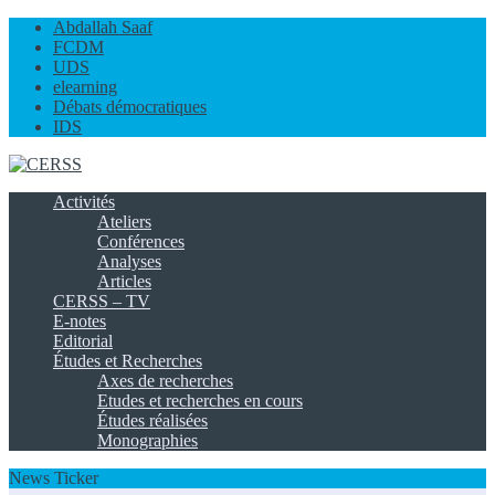
Abdallah Saaf
FCDM
UDS
elearning
Débats démocratiques
IDS
Activités
Ateliers
Conférences
Analyses
Articles
CERSS – TV
E-notes
Editorial
Études et Recherches
Axes de recherches
Etudes et recherches en cours
Études réalisées
Monographies
News Ticker