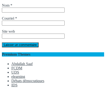
Nom
*
Courriel
*
Site web
Premium Themes
Abdallah Saaf
FCDM
UDS
elearning
Débats démocratiques
IDS