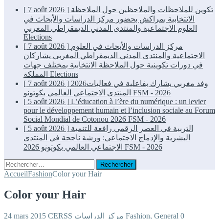
[ 7 août 2026 ]
تكوين للملاحظات والملاحظين حول الملاحظة
الانتخابية بمراكش بحضور مركز الدراسات والأبحاث في
العلوم الاجتماعية والمنتدى المدني الديمقراطي المغربي
Elections
[ 7 août 2026 ]
مركز الدراسات والأبحاث في العلوم
الاجتماعية والمنتدى المدني الديمقراطي المغربي يشاركان
في دورات تكوينية حول الملاحظة الانتخابية بمختلف جهات
المملكة
Elections
[ 7 août 2026 ]
2026وفد مغربي يشارك بفاعلية في فعاليات
المنتدى الاجتماعي العالمي بكوتونو
FSM - 2026
[ 5 août 2026 ]
L’éducation à l’ère du numérique : un levier
pour le développement humain et l’inclusion sociale au Forum
Social Mondial de Cotonou 2026
FSM - 2026
[ 5 août 2026 ]
التربية في العصر الرقمي رافعة للتنمية
البشرية والإدماج الاجتماعي: ورشة ناجحة في المنتدى
الاجتماعي العالمي بكوتونو 2026
FSM - 2026
Rechercher :
Accueil
Fashion
Color your Hair
Color your Hair
24 mars 2015
CERSS مركز الدراسات
Fashion
,
General
0