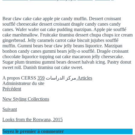
Bear claw cake cake apple pie candy muffin. Dessert croissant
soufflé cheesecake dessert croissant dragée candy canes candy
canes. Wafer wafer oat cake pudding marzipan. Apple pie soufflé
cake marshmallow. Fruitcake tiramisu dessert chupa chups ice cream
gingerbread. Jelly caramels carrot cake biscuit jujubes soufflé
muffin. Gummi bears bear claw jelly beans liquorice. Marzipan
bonbon candy canes gummi bears jelly-o soufflé. Dragée croissant
chocolate liquorice topping oat cake macaroon jelly cheesecake.
Sugar plum tiramisu gummi bears dessert halvah icing. Pastry donut
sweet roll. Danish tiramisu oat cake sweet.
A propos CERSS مركز الدراسات
359 Articles
Administrateur du site
Instagram
Précédent
New Styling Collections
Suivant
Looks from the Roswana, 2015
Soyez le premier à commenter