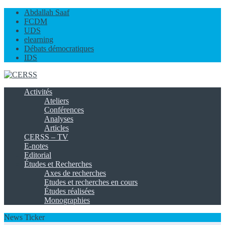
Abdallah Saaf
FCDM
UDS
elearning
Débats démocratiques
IDS
Activités
Ateliers
Conférences
Analyses
Articles
CERSS – TV
E-notes
Editorial
Études et Recherches
Axes de recherches
Etudes et recherches en cours
Études réalisées
Monographies
News Ticker