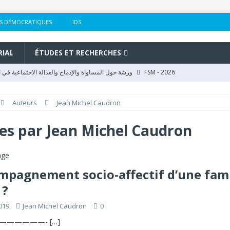
S DÉMOCRATIQUES
IDS
RIAL
ÉTUDES ET RECHERCHES
FSM - 2026
ورشة حول المساواة والإدماج والعدالة الاجتماعية في المنتدى الاجتماعي العالمي بكوتونو
تكوين للملاحظات والملاحظين حول الملاحظة الانتخابية بمراكش بحضور مركز الدراسا
Auteurs
Jean Michel Caudron
NS
مركز الدراسات والأبحاث في العلوم الاجتماعية والمنتدى المدني الديمقراطي المغر
les par
Jean Michel Caudron
TIONS
FSM - 2026
2026وفد مغربي يشارك بفاعلية في فعاليات المنتدى الاجتماعي العالمي بكوتونو
mpagnement socio-affectif d’une fami
sion et la justice sociale au Forum social mondial de Cotonou
FSM - 2026
 ?
2019
Jean Michel Caudron
0
——————-
[…]