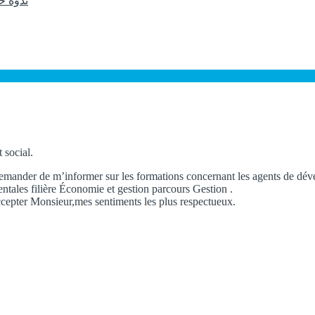
ندوة ح
 social.
emander de m’informer sur les formations concernant les agents de dév
entales filière Économie et gestion parcours Gestion .
accepter Monsieur,mes sentiments les plus respectueux.