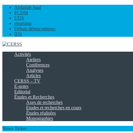
Abdallah Saaf
FCDM
UDS
elearning
Débats démocratiques
IDS
Activités
Ateliers
Conférences
Analyses
Articles
CERSS – TV
E-notes
Editorial
Études et Recherches
Axes de recherches
Etudes et recherches en cours
Études réalisées
Monographies
News Ticker