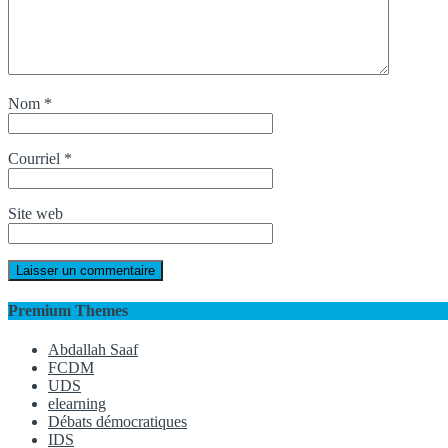
Nom
*
Courriel
*
Site web
Premium Themes
Abdallah Saaf
FCDM
UDS
elearning
Débats démocratiques
IDS