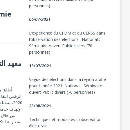
personnes).
mie
06/07/2021
L’expérience du CFDM et du CERSS dans
l’observation des élections . National :
Séminaire ouvert Public divers (70
personnes)
معهد الت
13/07/2021
Vague des élections dans la région arabe
pour l’année 2021. National : Séminaire
أطلق مع
ouvert Public divers (70 personnes)
الرقمي التفا
بمختلف .
23/08/2021
وتهدف خدمة ،
من خلال ا
Techniques et modalités d’observation
شعار » التكو
électorale ;