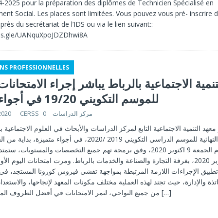
4-2025 pour la préparation des diplômes de Technicien Spécialisé en
nt Social. Les places sont limitées. Vous pouvez vous pré- inscrire 
près du secrétariat de l’IDS ou via le lien suivant::
rms.gle/UANquXpoJDZDhwi8A
NS PROFESSIONNELLES
نمية الاجتماعية بالرباط يباشر إجراء الامتحانات 
للموسم التكويني 19/20 في أجواء متميزة
2020
0
CERSS مركز الدراسات
معهد التنمية الاجتماعية التابع لمركز الدراسات والأبحاث في العلوم الاجتماعية ب
الامتحانات النهائية للموسم الدراسي التكويني 2019 /2020، في أجواء متم
صباحا من يوم الجمعة 9 اكتوبر 2020، وفق برمجة تهم جميع التخصصات والمستويات، 
الثلاثاء 9 أكتوبر 2020، بغرفة التجارة والصناعة والخدمات بالرباط. ومرت امتحانات اليو
تطبيق الإجراءات اللازمة المرتبطة بمواجهة تفشي فيروس كورونا المستجد، في
تذة والإدارة، حيث تجند لهذه العملية مختلف مكونات المعهد لإنجاحها، والاستعداد
من جميع النواحي، لتمر الامتحانات في أفضل الظروف الممكنة رغم كل
[…]