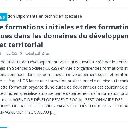
NS
e formations initiales et des formati
nues dans les domaines du développe
et territorial
9
0
CERSS مركز الدراسات
 de l’Institut de Développement Social (IDS), institut créé par le Centr
es en Sciences Sociales(CERSS) en vue d’organiser des formations init
ons continues dans les domaines du développement social et territori
téressé que l’IDS lance une formation professionnelle du niveau techni
 Cette formation payante,d’une durée de deux années est couronnée p
technicien spécialisé autorisé par le département de la formation pro
ilières : « AGENT DE DÉVELOPPEMENT SOCIAL GESTIONNAIRE DES
IONS DE LA SOCIÉTÉ CIVILE» «AGENT DE DÉVELOPPEMENT SOCIA
OMPAGNEMENT SOCIAL AU
[…]