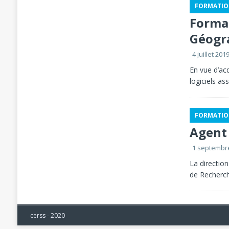
FORMATIO
Format
Géogr
4 juillet 201
En vue d’ac
logiciels a
FORMATIO
Agent
1 septembr
La direction
de Recherch
cerss - 2020