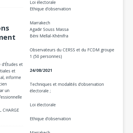
Loi électorale
Ethique d’observation
Marrakech
ons
Agadir Souss Massa
ment
Béni Mellal-Khénifra
Observateurs du CERSS et du FCDM groupe
1 (50 personnes)
e d’Études et
24/08/2021
iales et
al, informe
cien
Techniques et modalités d’observation
ar un
électorale ;
fessionnelle
Loi électorale
L CHARGE
Ethique d’observation
Marrakech