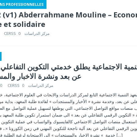
NS PROFESSIONNELLES
2 (v1) Abderrahmane Mouline – Econo
e et solidaire
0
CERSS مركز الدراسات
نمية الاجتماعية يطلق خدمتي التكوين التفاعلي
عن بعد ونشرة الاخبار والم
20
0
CERSS مركز الدراسات
هد التنمية الاجتماعية التابع لمركز الدراسات والابحاث في العلوم الاجتماعية، خ
علي عن بعد، وخدمة نشرة « الأخبار والمستجدات » لفائدة طلبة المعهد، بداية
منصات مواقع التواصل الاجتماعي، التي يوظفها لتسهيل عملية التواصل مع الطلبة وت
« التكوين الرقمي التفاعلي عن بعد » الى ضمان استمرار تكوين طلبة المعهد 
ستعمال منصات التواصل الاجتماعي كالفايسبوك والواتساب في عملية التكوين 
ين الرقمي التفاعلي عن بعد آلية ناجحة للتكوين المهني في زمن الكورونا ».،
خدمة » نشرة الاخبار والمستجدات » الى الاستجابة لرغبة الطلبة في معرفة أهم
[…]