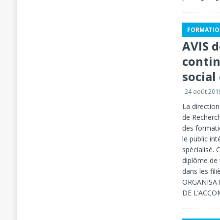
FORMATIO
AVIS d
conti
social 
24 août 201
La direction
de Recherch
des formati
le public in
spécialisé.
diplôme de 
dans les f
ORGANISAT
DE L’ACC