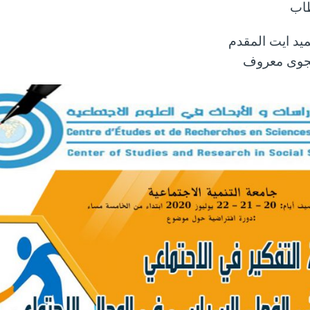
طاب
يد ايت المقدم
نجوى معروف