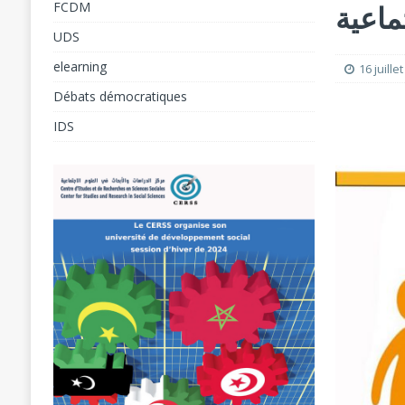
ماعية
FCDM
[ 7 août 2026 ]
UDS
[ 8 août 2026 ]
Atelier sur l’égalité, l’inclu
elearning
16 juille
Débats démocratiques
IDS