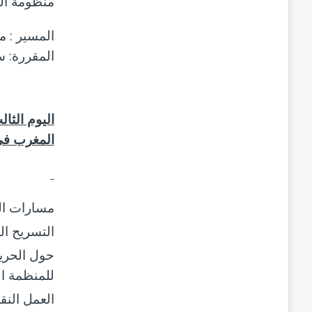
منظومة الس
المسير : م
المقررة: س
المغرب في الاتفاقية 87
مسارات ال
التسريح ا
للمنظمة ال
العمل النق