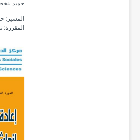
حميد بنخ
المسير: حم
المقررة: 