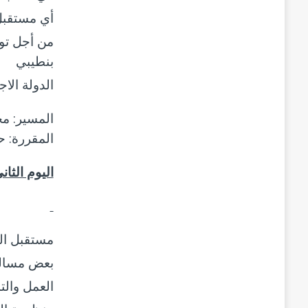
أي مستقبل 
من أجل توس
بنطيبي
الدولة الا
المسير: م
المقررة: ح
اليوم الثاني: 21 يوليوز 2020: حول السياسا
مستقبل ال
بعض مسالك
العمل وال