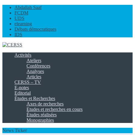
Abdallah Saaf
FCDM
UDS
elearning
Débats démocratiques
IDS
Activités
Ateliers
Conférences
Analyses
Articles
CERSS – TV
E-notes
Editorial
Études et Recherches
Axes de recherches
Etudes et recherches en cours
Études réalisées
Monographies
News Ticker