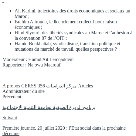
Ali Karimi, trajectoires des droits économiques et sociaux au
Maroc ;
Brahim Attrouch, le licenciement collectif pour raison
économiques ;
Hind Siyouri, des libertés syndicales au Maroc et l’adhésion à
la convention 87 de l’OIT ;
Hamid Benkhattab, syndicalisme, transition politique et
mutations du marché de travail, quelles perspectives ?
Modérateur : Hamid Ait Lemqaddem
Rapporteur : Najowa Maarouf
A propos CERSS مركز الدراسات
356 Articles
Administrateur du site
Instagram
Précédent
برنامج الدورة الصيفية لجامعة التنمية الاجتماعية
Suivant
Première journée, 20 juillet 2020 : l’Etat social dans la prochaine
décennie