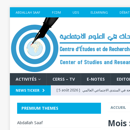
ABDALLAH SAAF
FCDM
UDS
ELEARNING
DÉBAT
ACTIVITÉS
CERSS – TV
E-NOTES
EDITO
[ 5 août 2026 ]
حة في المنتدى الاجتماعي العالمي
NEWS TICKER
بكوتونو 2026
FSM - 2026
ACCUEIL
PREMIUM THEMES
[ 5 août 2026 ]
[ 4 août 2026 ]
L’Éducation à l’Ère du Numé
Mois 
Abdallah Saaf
Social Mondial 2026
FSM - 2026