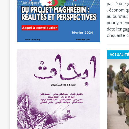
passé une gr
, économiqu
aujourd’hui
pour y mene
date l’enga
cinquante-c
ACTUALITÉ