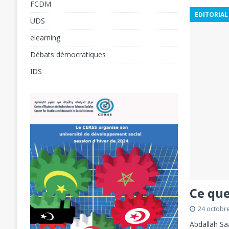
FCDM
EDITORIAL
[ 31 juillet 2026 ]
UDS
ANALYSES
elearning
[ 5 août 2026 ]
L’éducation à l’ère du numéri
Débats démocratiques
Forum Social Mondial de Cotonou 2026
F
IDS
Ce que
24 octobr
Abdallah Sa