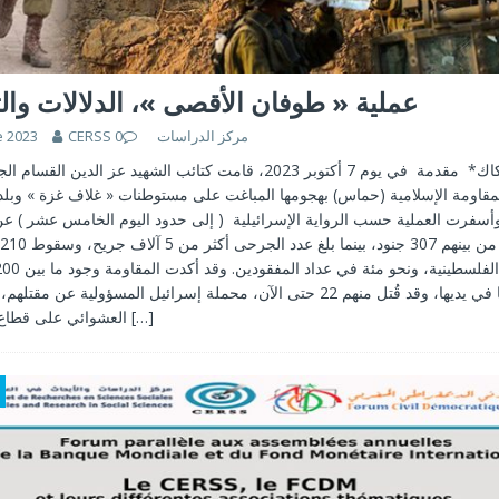
عملية « طوفان الأقصى »، الدلالات وال
e 2023
0
CERSS مركز الدراسات
د.حميد بحكاك* مقدمة في يوم 7 أكتوبر 2023، قامت كتائب الشهيد عز الدين 
مقاومة الإسلامية (حماس) بهجومها المباغت على مستوطنات « غلاف غزة » وبلد
إ
إسرائيليا في يديها، وقد قُتل منهم 22 حتى الآن، محملة إسرائيل المسؤولية عن
العشوائي على قطاع غزة1. وردت
[…]