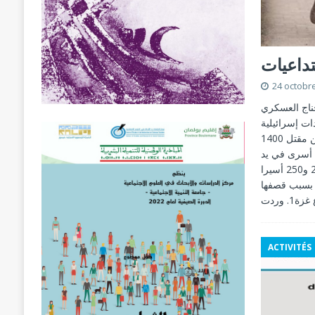
تداعيات
24 octobr
القسام الجناج العسكري
ات إسرائيلية
بالجنوب، وأسفرت العملية حسب الرواية الإسرائيلية ( إلى حدود اليوم الخامس عشر ) عن مقتل 1400
سرائيلي، من بينهم 307 جنود، بينما بلغ عدد الجرحى أكثر من 5 آلاف جريح، وسقوط 210 أسرى في يد
المقاومة الفلسطينية، ونحو مئة في عداد المفقودين. وقد أكدت المقاومة وجود ما بين 200 و250 أسيرا
 مقتلهم، بسبب قصفها
ACTIVITÉS