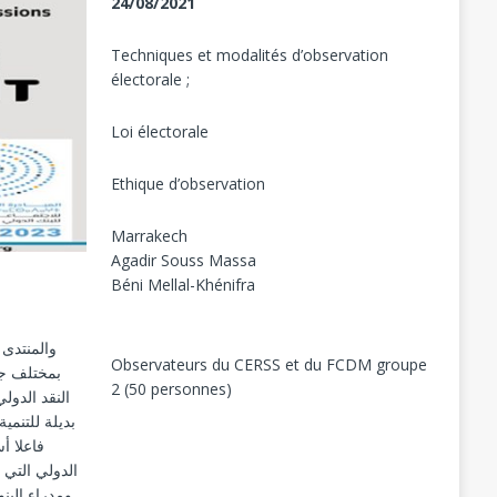
24/08/2021
Techniques et modalités d’observation
électorale ;
Loi électorale
Ethique d’observation
Marrakech
Agadir Souss Massa
Béni Mellal-Khénifra
Observateurs du CERSS et du FCDM groupe
2 (50 personnes)
النقد الدو
فاعلا أ
ومدراء البن