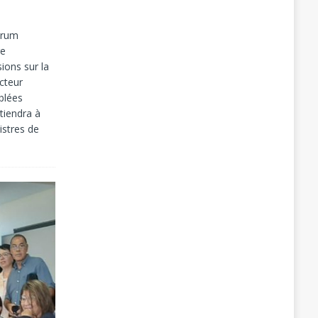
orum
re
ions sur la
cteur
blées
tiendra à
istres de