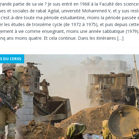
ande partie de sa vie ? Je suis entré en 1968 à la Faculté des science
es et sociales de rabat Agdal, université Mohammed V, et y suis rest
, c’est-à-dire toute ma période estudiantine, moins la période passée
r les études de troisième cycle (de 1972 à 1975), et puis depuis cette
gement à vie comme enseignant, moins une année sabbatique (1979). 
inq ans moins quatre. Et cela continue. Dans les itinéraires
[…]
S DU CERSS