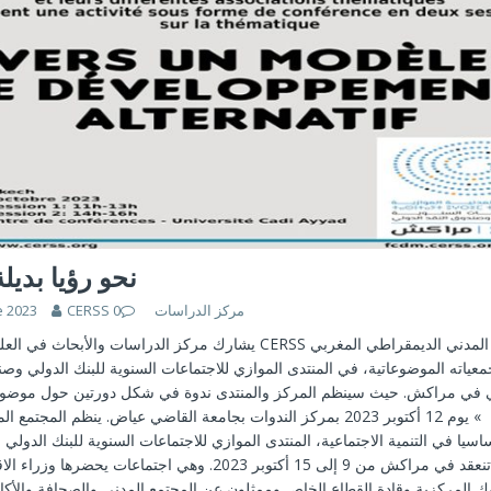
نحو رؤيا بديلة
e 2023
0
CERSS مركز الدراسات
يشارك مركز الدراسات والأبحا CERSS والمنتدى المدني الديمقراطي المغربي
لي في مراكش. حيث سينظم المركز والمنتدى ندوة في شكل دورتين حول موضوع:
بديلة للتنمية » يوم 12 أكتوبر 2023 بمركز الندوات بجامعة القاضي عياض. ينظم المجت
ساسيا في التنمية الاجتماعية، المنتدى الموازي للاجتماعات السنوية للبنك الدولي
الدولي التي تنعقد في مراكش من 9 إلى 15 أكتوبر 2023. وهي اجتماعات يحضر
وك المركزية وقادة القطاع الخاص وممثلون عن المجتمع المدني والصحافة والأكا