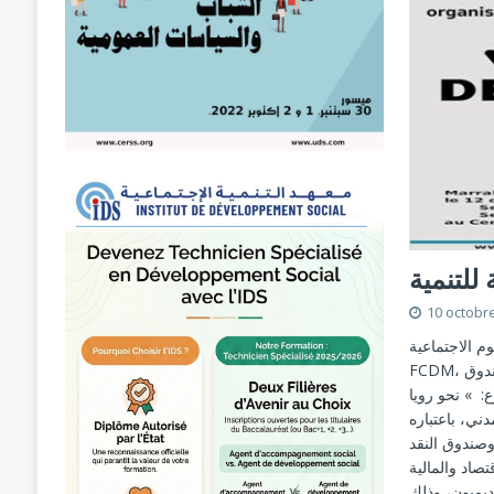
 للتنمية
10 octobr
ث في العلوم الاجتماعية
FCDM، بمختلف جمعياته الموضوعاتية، في المنتدى الموازي للاجتماعات السنوية للبنك الدولي وصندوق
 » نحو رويا
مع المدني، باعتباره
 وصندوق النقد
ها وزراء الاقتصاد والمالية
ديميون، وذلك