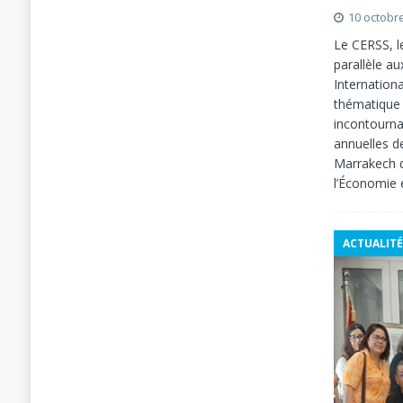
10 octobr
Le CERSS, l
parallèle a
Internation
thématique 
incontourna
annuelles d
Marrakech d
l’Économie 
ACTUALITÉ