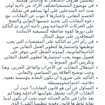
لتحسين ظروف الاشتغال به وبالتالي هيكلته.
في موضوع التنسيقياتتختلف الآراء. من ناحية أولى
شدد أحد المتدخلين على أنها تساهم في تفكيك
الجسم النقابي، بإعتبارها لا تنوب عن النقابات، مع
دعوة النقابات إلى تجديد جسمها النقابي والتفتح
على الحركات الاجتماعية.ومن ناحية أخرى تم التأكيد
على دورها كقوة ضاغطة كتنسيقية الأساتذة
المتعاقدين على سبيل المثال.
في رأي آخر تم التأكيد على المقتضيات التي يجب
توظيفها واستثمارها لتطوير العمل النقابي من
الناحيةالقانونية، كمدونة الشغل التي تتوفر على
فصول مهمة يجب استثمارها لتطوير العمل النقابي
وتكريس الدور المنوط به.
استقلال النقابات عن الأحزاب والفاعل الحزبي، وهنا
وجب توضيح العلاقة بين السياسي والنقابي.
التأكيد على ضرورة أن تكون النقابة مؤسسة نفعية،
دفاعية، اجتماعيةومستقلة.
التساؤل عن أين هو قانون النقابات؟ حيث أن
النقابات لازالت تشتغل بقوانينها الداخلية وهذا لم
يعد جائزا في عالم الحداثة حيث يجب أن تكون لدينا
نقابة يؤطرها قانون وقوية تنظيميا.الشيء الذي