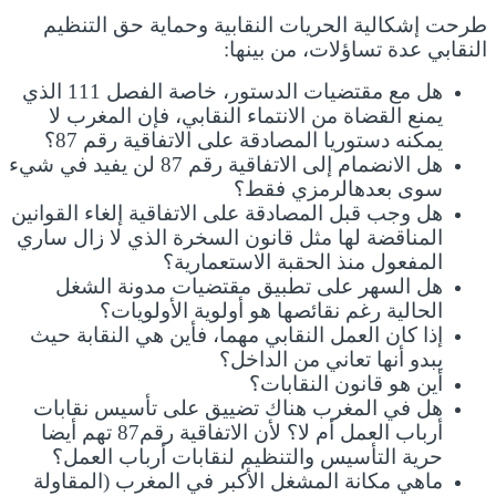
طرحت إشكالية الحريات النقابية وحماية حق التنظيم
النقابي عدة تساؤلات، من بينها:
هل مع مقتضيات الدستور، خاصة الفصل 111 الذي
يمنع القضاة من الانتماء النقابي، فإن المغرب لا
يمكنه دستوريا المصادقة على الاتفاقية رقم 87؟
هل الانضمام إلى الاتفاقية رقم 87 لن يفيد في شيء
سوى بعدهالرمزي فقط؟
هل وجب قبل المصادقة على الاتفاقية إلغاء القوانين
المناقضة لها مثل قانون السخرة الذي لا زال ساري
المفعول منذ الحقبة الاستعمارية؟
هل السهر على تطبيق مقتضيات مدونة الشغل
الحالية رغم نقائصها هو أولوية الأولويات؟
إذا كان العمل النقابي مهما، فأين هي النقابة حيث
يبدو أنها تعاني من الداخل؟
أين هو قانون النقابات؟
هل في المغرب هناك تضييق على تأسيس نقابات
أرباب العمل أم لا؟ لأن الاتفاقية رقم87 تهم أيضا
حرية التأسيس والتنظيم لنقابات أرباب العمل؟
ماهي مكانة المشغل الأكبر في المغرب (المقاولة