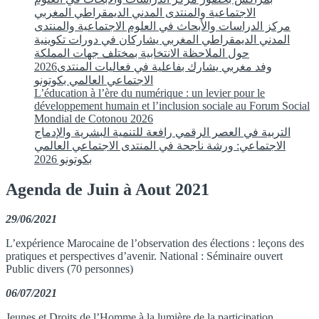
الاجتماعية والمنتدى المدني الديمقراطي المغربي
مركز الدراسات والأبحاث في العلوم الاجتماعية والمنتدى
المدني الديمقراطي المغربي يشاركان في دورات تكوينية
حول الملاحظة الانتخابية بمختلف جهات المملكة
2026وفد مغربي يشارك بفاعلية في فعاليات المنتدى
الاجتماعي العالمي بكوتونو
L’éducation à l’ère du numérique : un levier pour le
développement humain et l’inclusion sociale au Forum Social
Mondial de Cotonou 2026
التربية في العصر الرقمي رافعة للتنمية البشرية والإدماج
الاجتماعي: ورشة ناجحة في المنتدى الاجتماعي العالمي
بكوتونو 2026
Agenda de Juin à Aout 2021
29/06/2021
L’expérience Marocaine de l’observation des élections : leçons des
pratiques et perspectives d’avenir. National : Séminaire ouvert
Public divers (70 personnes)
06/07/2021
Jeunes et Droits de l’Homme à la lumière de la participation