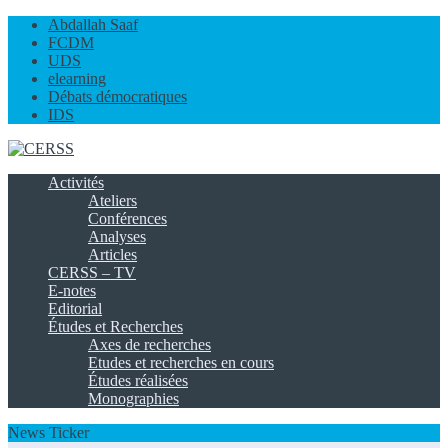
Abdallah Saaf
FCDM
UDS
elearning
Débats démocratiques
IDS
Activités
Ateliers
Conférences
Analyses
Articles
CERSS – TV
E-notes
Editorial
Études et Recherches
Axes de recherches
Etudes et recherches en cours
Études réalisées
Monographies
News Ticker