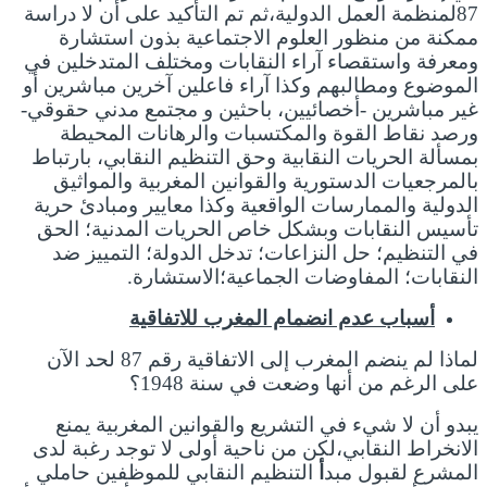
87لمنظمة العمل الدولية،ثم تم التأكيد على أن لا دراسة
ممكنة من منظور العلوم الاجتماعية بذون استشارة
ومعرفة واستقصاء آراء النقابات ومختلف المتدخلين في
الموضوع ومطالبهم وكذا آراء فاعلين آخرين مباشرين أو
غير مباشرين -أخصائيين، باحثين و مجتمع مدني حقوقي-
ورصد نقاط القوة والمكتسبات والرهانات المحيطة
بمسألة الحريات النقابية وحق التنظيم النقابي، بارتباط
بالمرجعيات الدستورية والقوانين المغربية والمواثيق
الدولية والممارسات الواقعية وكذا معايير ومبادئ حرية
تأسيس النقابات وبشكل خاص الحريات المدنية؛ الحق
في التنظيم؛ حل النزاعات؛ تدخل الدولة؛ التمييز ضد
النقابات؛ المفاوضات الجماعية؛الاستشارة.
أسباب عدم انضمام المغرب للاتفاقية
لماذا لم ينضم المغرب إلى الاتفاقية رقم 87 لحد الآن
على الرغم من أنها وضعت في سنة 1948؟
يبدو أن لا شيء في التشريع والقوانين المغربية يمنع
الانخراط النقابي،لكن من ناحية أولى لا توجد رغبة لدى
المشرع لقبول مبد
أ
التنظيم النقابي للموظفين حاملي