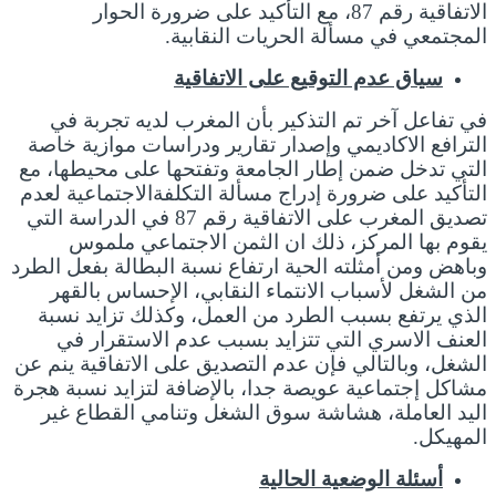
الاتفاقية رقم 87، مع التأكيد على ضرورة الحوار
المجتمعي في مسألة الحريات النقابية.
سياق عدم التوقيع على الاتفاقية
في تفاعل آخر تم التذكير بأن المغرب لديه تجربة في
الترافع الاكاديمي وإصدار تقارير ودراسات موازية خاصة
التي تدخل ضمن إطار الجامعة وتفتحها على محيطها، مع
التأكيد على ضرورة إدراج مسألة التكلفةالاجتماعية لعدم
تصديق المغرب على الاتفاقية رقم 87 في الدراسة التي
يقوم بها المركز، ذلك ان الثمن الاجتماعي ملموس
وباهض ومن أمثلته الحية ارتفاع نسبة البطالة بفعل الطرد
من الشغل لأسباب الانتماء النقابي، الإحساس بالقهر
الذي يرتفع بسبب الطرد من العمل، وكذلك تزايد نسبة
العنف الاسري التي تتزايد بسبب عدم الاستقرار في
الشغل، وبالتالي فإن عدم التصديق على الاتفاقية ينم عن
مشاكل إجتماعية عويصة جدا، بالإضافة لتزايد نسبة هجرة
اليد العاملة، هشاشة سوق الشغل وتنامي القطاع غير
المهيكل.
أسئلة الوضعية الحالية