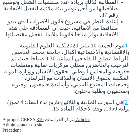
المطالبة كذلك بزيادة عدد مفتشيات الشغل وتوسيع
صلاحياتها من أجل توفير بيئة ملائمة لتفعيل الاتفاقية
رقم 87.
إعادة النظر في مشروع قانون الاضراب الذي يبدو
متناقضا مع الاتفاقية، حيث أن المصادقة على هذه
الاتفاقية يوفر مناخا قانونيا ملائما لتفعيل مقتضياتها.
[1]
يوم الجمعة 10 يناير 2020بكلية العلوم القانونية
والاقتصادية والاجتماعية اكدال، جامعة محمد الخامس
بالرباط.انطلق اللقاء في الساعة 9:30 صباحا حيث تم
الترحيب بالحاضرين ممثلي مركزيات نقابية ومنظمات
حقوقية والمجلس الوطني لحقوق الانسان ووزارة الدولة
المكلفة بحقوق الانسان والعلاقات مع البرلمان،
وجمعيات المجتمع المدني، وأساتذة جامعيون، وخبراء
وصحفيون وطلبة باحثون.
[2]
في الدورت الحادية والثلاثين-تاريخ بدء النفاذ: 4 تموز/
يوليه 1950، وفقا لأحكام المادة 15.
359 Articles
A propos CERSS مركز الدراسات
Administrateur du site
Instagram
Précédent