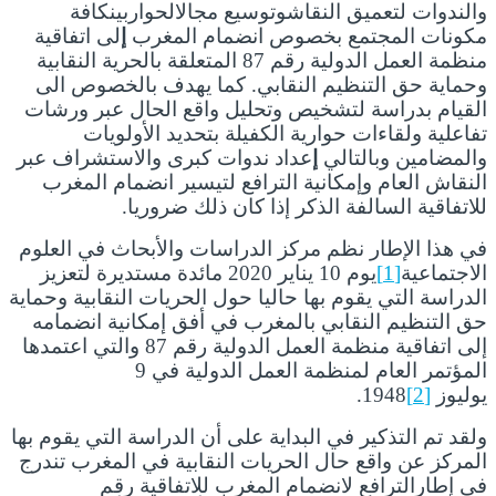
والندوات لتعميق النقاشوتوسيع مجالالحواربينكافة
مكونات المجتمع بخصوص انضمام المغرب
إ
لى اتفاقية
منظمة العمل الدولية رقم 87 المتعلقة بالحرية النقابية
وحماية حق التنظيم النقابي. كما يهدف بالخصوص الى
القيام بدراسة لتشخيص وتحليل واقع الحال عبر ورشات
تفاعلية ولقاءات حوارية الكفيلة بتحديد الأولويات
والمضامين وبالتالي
إ
عداد ندوات كبرى والاستشراف عبر
النقاش العام وإمكانية الترافع لتيسير انضمام المغرب
للاتفاقية السالفة الذكر إذا كان ذلك ضروريا.
في هذا الإطار نظم مركز الدراسات والأبحاث في العلوم
الاجتماعية
[1]
يوم 10 يناير 2020 مائدة مستديرة لتعزيز
الدراسة التي يقوم بها حاليا حول الحريات النقابية وحماية
حق التنظيم النقابي بالمغرب في أفق إمكانية انضمامه
إلى اتفاقية منظمة العمل الدولية رقم 87 والتي اعتمدها
المؤتمر العام لمنظمة العمل الدولية في 9
يوليوز
[2]
1948.
ولقد تم التذكير في البداية على أن الدراسة التي يقوم بها
المركز عن واقع حال الحريات النقابية في المغرب تندرج
في إطارالترافع لانضمام المغرب للاتفاقية رقم