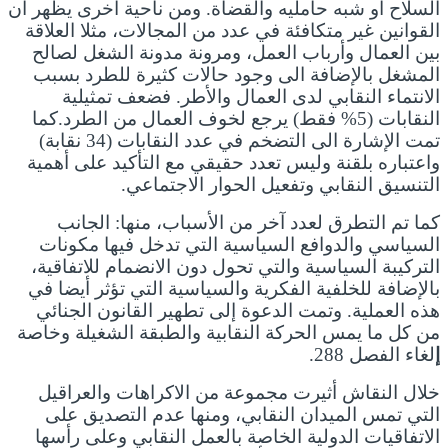
السلاح أو شبه حامليه والقضاة. ومن ناحية أخرى يظهر أن
القوانين غير متكافئة في عدد من المجالات، مثلا العلاقة
بين العمال وأرباب العمل، ومرونة مدونة الشغل لصالح
المشغل بالإضافة الى وجود حالات كثيرة للطرد بسبب
الانتماء النقابي لدى العمال والأطر. فضعف تمثيلية
النقابات (5% فقط) يرجع لخوف العمال من الطرد.كما
تمت الإشارة الى التضخم في عدد النقابات (34 نقابة)
واعتباره بلقنة وليس تعدد حقيقي مع التأكيد على أهمية
التنسيق النقابي وتفعيل الحوار الاجتماعي.
كما تم التطرق لعدد آخر من الأسباب، منها: الجانب
السياسي والدوافع السياسية التي تدخل فيها مكونات
التركيبة السياسية والتي تحول دون الانضمام للاتفاقية،
بالإضافة للخلفية الفكرية والسياسية التي تؤثر أيضا في
هذه العملية. وتمت الدعوة إلى تطهير القانون الجنائي
من كل ما يمس الحركة النقابية والطبقة الشغيلة وخاصة
إ
لغاء الفصل 288.
خلال النقاش أثيرت مجموعة من الاكراهات والعراقيل
التي تمس الميدان النقابي، ومنها عدم التصديق على
الاتفاقيات الدولية الخاصة بالعمل النقابي وعلى رأسها