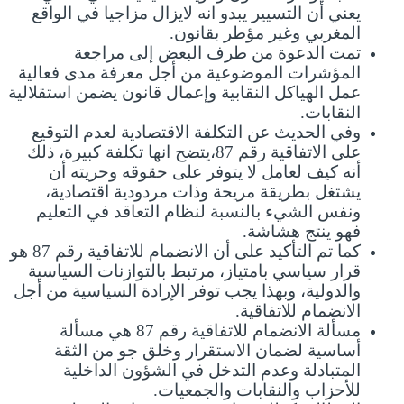
يعني أن التسيير يبدو انه لايزال مزاجيا في الواقع
المغربي وغير مؤطر بقانون.
تمت الدعوة من طرف البعض إلى مراجعة
المؤشرات الموضوعية من أجل معرفة مدى فعالية
عمل الهياكل النقابية وإعمال قانون يضمن استقلالية
النقابات.
وفي الحديث عن التكلفة الاقتصادية لعدم التوقيع
على الاتفاقية رقم 87،يتضح انها تكلفة كبيرة، ذلك
أنه كيف لعامل لا يتوفر على حقوقه وحريته أن
يشتغل بطريقة مريحة وذات مردودية اقتصادية،
ونفس الشيء بالنسبة لنظام التعاقد في التعليم
فهو ينتج هشاشة.
كما تم التأكيد على أن الانضمام للاتفاقية رقم 87 هو
قرار سياسي بامتياز، مرتبط بالتوازنات السياسية
والدولية، وبهذا يجب توفر الإرادة السياسية من أجل
الانضمام للاتفاقية.
مسألة الانضمام للاتفاقية رقم 87 هي مسألة
أساسية لضمان الاستقرار وخلق جو من الثقة
المتبادلة وعدم التدخل في الشؤون الداخلية
للأحزاب والنقابات والجمعيات.