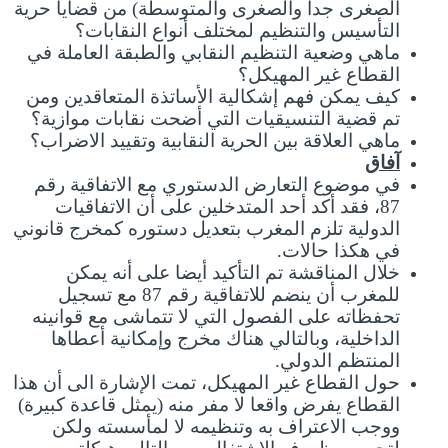
الصغرى جدا والصغرى والمتوسطة) من قضايا حرية
التأسيس والتنظيم لمختلف أنواع النقابات؟
ماهي وضعية التنظيم النقابي والطبقة العاملة في
القطاع غير المهيكل؟
كيف يمكن فهم إشكالية الأساتذة المتعاقدين ومن
تم قضية التنسيقيات التي أضحت نقابات موازية؟
ماهي العلاقة بين الحرية النقابية وتقييد الاضراب؟
آفاق
في موضوع التعارض الدستوري مع الاتفاقية رقم
87، فقد أكد أحد المتدخلين على أن الاتفاقيات
الدولية تلزم المغرب بتعديل دستوره كمخرج قانوني
في هكذا حالات.
خلال المناقشة تم التأكيد أيضا على أنه يمكن
للمغرب أن ينضم للاتفاقية رقم 87 مع تسجيل
تحفظاته على الفصول التي لا تتماشى مع قوانينه
الداخلية، وبالتالي هناك مخرج وإمكانية أعطاها
المنتظم الدولي.
حول القطاع غير المهيكل، تمت الإشارة الى أن هذا
القطاع يفرض واقعا لا مفر منه (يمثل قاعدة كبيرة)
ووجب الاعتراف به وتنظيمه لا لمأسسته ولكن