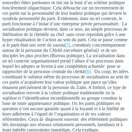
nouvelles élites partisanes se fait sur la base d’un schème politique
foncièrement oligarchique. Cela débouche sur un recentrement de
ces partis sur la personnalité de leur leadeur politique qui devient le
symbole personnifié du parti. Evidement, dans un tel contexte, le
parti fonctionne à l’instar d’une entreprise privée personnalisée. La
socialisation politique devient, dans ce sens, un simple processus de
fidélisation de la clientèle au chef sans cesse reproduit grâce à une
hyper ritualisation de l’action au sein du parti. Cela se passe comme
si le parti était une sorte de zaouïa
[5]
, constituée concentriquement
autour de la personne du
Chiekh (
secrétaire général
)
et de ses
disciples les plus proches (Bureau politique). La socialisation dans
un tel contexte organisationnel prend l’allure d’un processus dans
lequel les adeptes se livrent à une compétition acharnée pour se
rapprocher de la personne centrale du cheikh
[6]
. Du coup, les idées
constituant le substrat même du processus de socialisation au sein de
ces partis n’acquièrent leur valeur politique que parce qu’elles
émanent précisément de la personne du Zaïm. A fortiori, ce type de
socialisation renvoie à la culture politique traditionnelle ou la
sujétion et l’identification inconditionnelle au groupe constitue la
base de toute appartenance politique. Or, les partis politiques en
question n’ont aucune garantie quant à la loyauté et à la fidélité de
leurs adhérents à l’égard de l’organisation et de ses valeurs
référentielles. Ceux-là disposent souvent des référentiels politiques
liés davantage aux réseaux relationnels personnels, familiaux et à
leurs intérêts corporatistes immédiats. Cela explique,