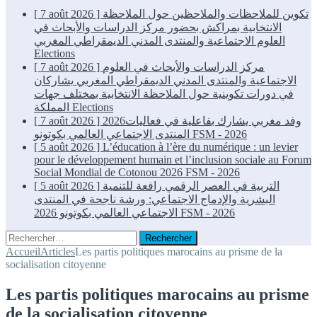
[ 7 août 2026 ]
تكوين للملاحظات والملاحظين حول الملاحظة
الانتخابية بمراكش بحضور مركز الدراسات والأبحاث في
العلوم الاجتماعية والمنتدى المدني الديمقراطي المغربي
Elections
[ 7 août 2026 ]
مركز الدراسات والأبحاث في العلوم
الاجتماعية والمنتدى المدني الديمقراطي المغربي يشاركان
في دورات تكوينية حول الملاحظة الانتخابية بمختلف جهات
المملكة
Elections
[ 7 août 2026 ]
2026وفد مغربي يشارك بفاعلية في فعاليات
المنتدى الاجتماعي العالمي بكوتونو
FSM - 2026
[ 5 août 2026 ]
L’éducation à l’ère du numérique : un levier
pour le développement humain et l’inclusion sociale au Forum
Social Mondial de Cotonou 2026
FSM - 2026
[ 5 août 2026 ]
التربية في العصر الرقمي رافعة للتنمية
البشرية والإدماج الاجتماعي: ورشة ناجحة في المنتدى
الاجتماعي العالمي بكوتونو 2026
FSM - 2026
Rechercher :
Accueil
Articles
Les partis politiques marocains au prisme de la
socialisation citoyenne
Les partis politiques marocains au prisme
de la socialisation citoyenne