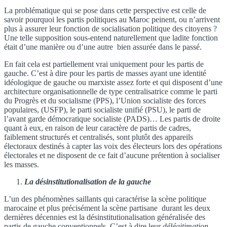
La problématique qui se pose dans cette perspective est celle de
savoir pourquoi les partis politiques au Maroc peinent, ou n’arrivent
plus à assurer leur fonction de socialisation politique des citoyens ?
Une telle supposition sous-entend naturellement que ladite fonction
était d’une manière ou d’une autre bien assurée dans le passé.
En fait cela est partiellement vrai uniquement pour les partis de
gauche. C’est à dire pour les partis de masses ayant une identité
idéologique de gauche ou marxiste assez forte et qui disposent d’une
architecture organisationnelle de type centralisatrice comme le parti
du Progrès et du socialisme (PPS), l’Union socialiste des forces
populaires, (USFP), le parti socialiste unifié (PSU), le parti de
l’avant garde démocratique socialiste (PADS)… Les partis de droite
quant à eux, en raison de leur caractère de partis de cadres,
faiblement structurés et centralisés, sont plutôt des appareils
électoraux destinés à capter las voix des électeurs lors des opérations
électorales et ne disposent de ce fait d’aucune prétention à socialiser
les masses.
La désinstitutionalisation de la gauche
L’un des phénomènes saillants qui caractérise la scène politique
marocaine et plus précisément la scène partisane durant les deux
dernières décennies est la désinstitutionalisation généralisée des
partis de gauche conventionnels. C’est à dire leur
délégitimation