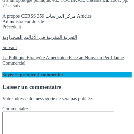
d’anthropologie politique, éd., TOUBKAL, Casablanca, 2001, pp.
77 et suiv.
A propos CERSS مركز الدراسات
359 Articles
Administrateur du site
Instagram
Précédent
التجربة المغربية في الأقاليم الصحراوية
Suivant
La Politique Étrangère Américaine Face au Nouveau Péril Jaune
Commercial
Soyez le premier à commenter
Laisser un commentaire
Votre adresse de messagerie ne sera pas publiée.
Commentaire