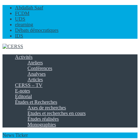
Abdallah Saaf
FCDM
UDS
elearning
Débats démocratiques
IDS
Activités
Ateliers
Conférences
Analyses
Articles
CERSS – TV
E-notes
Editorial
Études et Recherches
Axes de recherches
Etudes et recherches en cours
Études réalisées
Monographies
News Ticker