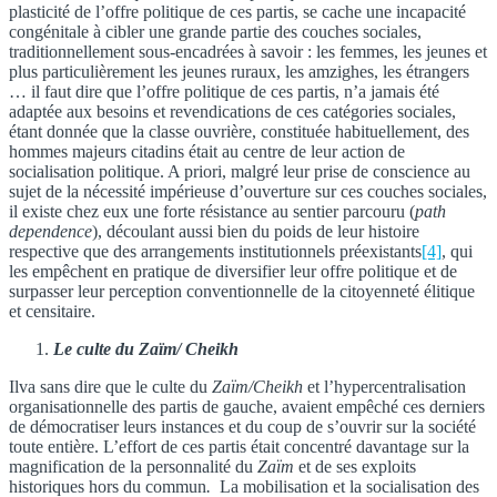
plasticité de l’offre politique de ces partis, se cache une incapacité
congénitale à cibler une grande partie des couches sociales,
traditionnellement sous-encadrées à savoir : les femmes, les jeunes et
plus particulièrement les jeunes ruraux, les amzighes, les étrangers
… il faut dire que l’offre politique de ces partis, n’a jamais été
adaptée aux besoins et revendications de ces catégories sociales,
étant donnée que la classe ouvrière, constituée habituellement, des
hommes majeurs citadins était au centre de leur action de
socialisation politique. A priori, malgré leur prise de conscience au
sujet de la nécessité impérieuse d’ouverture sur ces couches sociales,
il existe chez eux une forte résistance au sentier parcouru (
path
dependence
), découlant aussi bien du poids de leur histoire
respective que des arrangements institutionnels préexistants
[4]
, qui
les empêchent en pratique de diversifier leur offre politique et de
surpasser leur perception conventionnelle de la citoyenneté élitique
et censitaire.
Le culte du Zaïm/ Cheikh
Ilva sans dire que le culte du
Zaïm/Cheikh
et l’hypercentralisation
organisationnelle des partis de gauche, avaient empêché ces derniers
de démocratiser leurs instances et du coup de s’ouvrir sur la société
toute entière. L’effort de ces partis était concentré davantage sur la
magnification de la personnalité du
Zaïm
et de ses exploits
historiques hors du commun
.
La mobilisation et la socialisation des