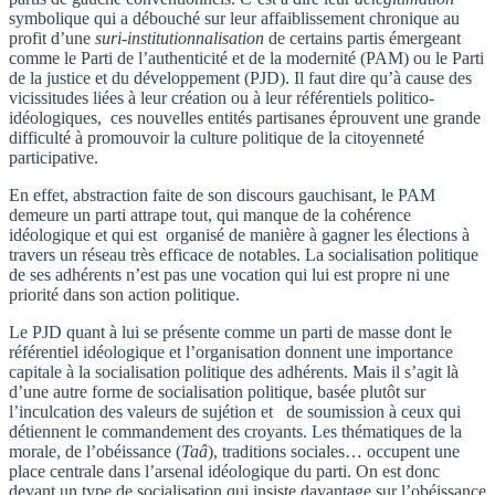
symbolique qui a débouché sur leur affaiblissement chronique au
profit d’une
suri-institutionnalisation
de certains partis émergeant
comme le Parti de l’authenticité et de la modernité (PAM) ou le Parti
de la justice et du développement (PJD). Il faut dire qu’à cause des
vicissitudes liées à leur création ou à leur référentiels politico-
idéologiques, ces nouvelles entités partisanes éprouvent une grande
difficulté à promouvoir la culture politique de la citoyenneté
participative.
En effet, abstraction faite de son discours gauchisant, le PAM
demeure un parti attrape tout, qui manque de la cohérence
idéologique et qui est organisé de manière à gagner les élections à
travers un réseau très efficace de notables. La socialisation politique
de ses adhérents n’est pas une vocation qui lui est propre ni une
priorité dans son action politique.
Le PJD quant à lui se présente comme un parti de masse dont le
référentiel idéologique et l’organisation donnent une importance
capitale à la socialisation politique des adhérents. Mais il s’agit là
d’une autre forme de socialisation politique, basée plutôt sur
l’inculcation des valeurs de sujétion et de soumission à ceux qui
détiennent le commandement des croyants. Les thématiques de la
morale, de l’obéissance (
Taâ
), traditions sociales… occupent une
place centrale dans l’arsenal idéologique du parti. On est donc
devant un type de socialisation qui insiste davantage sur l’obéissance