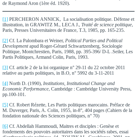
de Raymond Aron (1ère éd. 1920).
[1]
PERCHERON ANNICK, La socialisation politique. Défense et
illustration, in GRAWITZ M., LECA J.,
Traité de science politique
,
Paris, Presses Universitaires de France, T.3, 1985, pp. 165-235.
[2]
Cf. La Palombara et Weiner,
Political Parties and Political
Development
apud Roger-Gérard Schwartzenberg, Sociologie
Politique, Montchrestien, Paris, 1988, pp. 395-396/ D-L .Seiler, Les
Partis Politiques, Armand Colin, Paris, 1993.
[3]
Cf. article 2 de la loi organique n° 29-11 du 22 octobre 2011
relative au partis politiques, in B.O, n° 5992 du 3-11-2011
[4]
North D. (1990),
Institutions, Institutional Change and
Economic Performance
, Cambridge : Cambridge University Press,
pp.100-101.
[5]
Cf. Robert Rézette, Les Partis politiques marocains. Préface de
M. Duverger, Paris, A. Colin, 1955, in-8°, 404 pages (Cahiers de la
fondation nationale des Sciences politiques, n° 70)
[6]
Cf. Abdellah Hammoudi, Maitres et disciples : Genèse et
fondements des pouvoirs autoritaires dans les sociétés rabes, essai