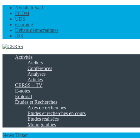
Abdallah Saaf
FCDM
UDS
elearning
Débats démocratiques
IDS
Activités
Ateliers
Conférences
Analyses
Articles
CERSS – TV
E-notes
Editorial
Études et Recherches
Axes de recherches
Etudes et recherches en cours
Études réalisées
Monographies
News Ticker