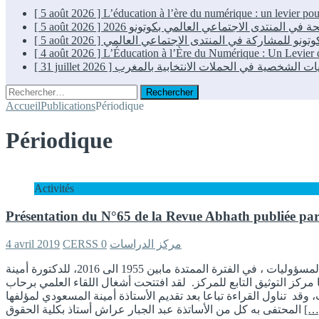
[ 5 août 2026 ]
L’éducation à l’ère du numérique : un levier p
[ 5 août 2026 ]
[ 5 août 2026 ]
[ 4 août 2026 ]
L’Éducation à l’Ère du Numérique : Un Levie
[ 31 juillet 2026 ]
Rechercher :
Accueil
Publications
Périodique
Périodique
Activités
Présentation du N°65 de la Revue Abhath publiée pa
4 avril 2019
0
CERSS مركز الدراسات
نظم مركز الدراسات والأبحاث في العلوم الإجتماعية لقاء أكاديميا حول قراءة مؤلف عمل أعضاء الحكومة ، الصلاحيات، الحدود ، المسؤوليات ، في الفترة الممتدة مابين 1955 الى 2016، للدكتورة أمينة
كز التوثيق التابع للمركز. لقد افتتحت أشغال اللقاء العلمي برحاب
تلف المعاهد والكليات، وقد تناول القراءة تباعا بعد تقديم الأستاذة أمينة المسعودي لمؤلفها
المحتفى به كل من الأساتذة عبد الجبار عراش أستاذ بكلية الحقوق
[…