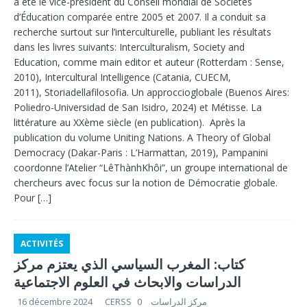
a été le vice-président du Conseil mondial de Sociétés
d’Éducation comparée entre 2005 et 2007. Il a conduit sa
recherche surtout sur l’interculturelle, publiant les résultats
dans les livres suivants: Interculturalism, Society and
Education, comme main editor et auteur (Rotterdam : Sense,
2010), Intercultural Intelligence (Catania, CUECM,
2011), Storiadellafilosofia. Un approccioglobale (Buenos Aires:
Poliedro-Universidad de San Isidro, 2024) et Métisse. La
littérature au XXème siècle (en publication). Après la
publication du volume Uniting Nations. A Theory of Global
Democracy (Dakar-Paris : L’Harmattan, 2019), Pampanini
coordonne l’Atelier “LêThànhKhôi”, un groupe international de
chercheurs avec focus sur la notion de Démocratie globale.
Pour
[…]
ACTIVITÉS
كتاب: المغرب السياسي الذي يعتزم مركز
الدراسات والابحاث في العلوم الاجتماعية
16 décembre 2024
0
CERSS مركز الدراسات