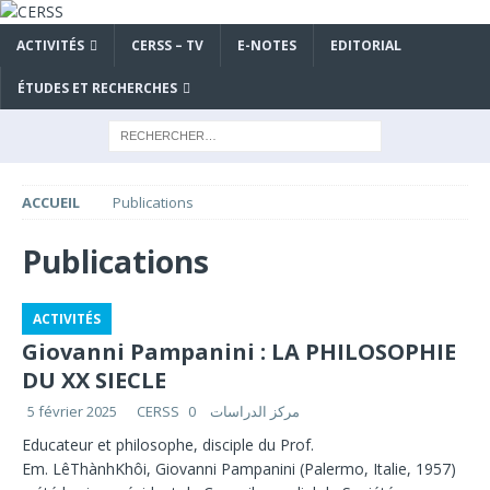
ACTIVITÉS
CERSS – TV
E-NOTES
EDITORIAL
ÉTUDES ET RECHERCHES
ACCUEIL
Publications
Publications
ACTIVITÉS
Giovanni Pampanini : LA PHILOSOPHIE
DU XX SIECLE
5 février 2025
0
CERSS مركز الدراسات
Educateur et philosophe, disciple du Prof.
Em. LêThànhKhôi, Giovanni Pampanini (Palermo, Italie, 1957)