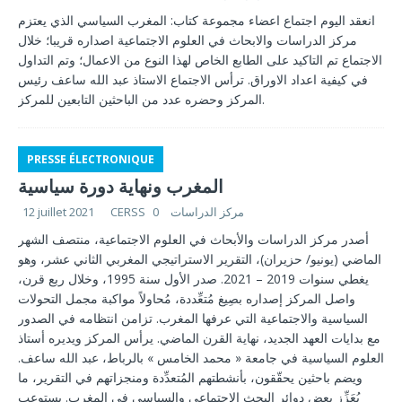
انعقد اليوم اجتماع اعضاء مجموعة كتاب: المغرب السياسي الذي يعتزم
مركز الدراسات والابحاث في العلوم الاجتماعية اصداره قريبا؛ خلال
الاجتماع تم التاكيد على الطابع الخاص لهذا النوع من الاعمال؛ وتم التداول
في كيفية اعداد الاوراق. ترأس الاجتماع الاستاذ عبد الله ساعف رئيس
المركز وحضره عدد من الباحثين التابعين للمركز.
PRESSE ÉLECTRONIQUE
المغرب ونهاية دورة سياسية
12 juillet 2021
0
CERSS مركز الدراسات
أصدر مركز الدراسات والأبحاث في العلوم الاجتماعية، منتصف الشهر
الماضي (يونيو/ حزيران)، التقرير الاستراتيجي المغربي الثاني عشر، وهو
يغطي سنوات 2019 – 2021. صدر الأول سنة 1995، وخلال ربع قرن،
واصل المركز إصداره بصِيغ مُتعِّددة، مُحاولاً مواكبة مجمل التحولات
السياسية والاجتماعية التي عرفها المغرب. تزامن انتظامه في الصدور
مع بدايات العهد الجديد، نهاية القرن الماضي. يرأس المركز ويديره أستاذ
العلوم السياسية في جامعة « محمد الخامس » بالرباط، عبد الله ساعف.
ويضم باحثين يحقّقون، بأنشطتهم المُتعدِّدة ومنجزاتهم في التقرير، ما
يُعَزِّز بعض دوائر البحث الاجتماعي والسياسي في المغرب. يستوعب