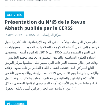
ACTIVITÉS
Présentation du N°65 de la Revue
Abhath publiée par le CERSS
4 avril 2019
0
CERSS مركز الدراسات
نظم مركز الدراسات والأبحاث في العلوم الإجتماعية لقاء أكاديميا حول
قراءة مؤلف عمل أعضاء الحكومة ، الصلاحيات، الحدود ، المسؤوليات ،
في الفترة الممتدة مابين 1955 الى 2016، للدكتورة أمينة المسعودي
أستاذة العلوم السياسية والقانون الدستوري بجامعة محمد الخامس ،
وذلك في إطار سلسلة القراءات التي يسهر على تنظيمها مركز التوثيق
التابع للمركز. لقد افتتحت أشغال اللقاء العلمي برحاب معهد الإعلام
والإتصال بالرباط يوم 28 مارس 2019 بعد الرابعة زوالا، بحضور ثلة من
الأساتذة والباحثين والطلبة من مختلف المعاهد والكليات، وقد تناول
القراءة تباعا بعد تقديم الأستاذة أمينة المسعودي لمؤلفها المحتفى به كل
من الأساتذة عبد الجبار عراش أستاذ بكلية الحقوق
[…]
PÉRIODIQUE