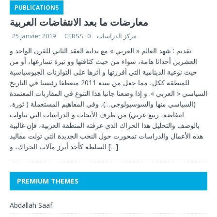
PUBLICATIONS
معارضات ما بعد الانتفاضات العربية
25 janvier 2019
0
CERSS مركز الدراسات
تقديم : شهد العالم « العربي » مع بداية العقد الثاني للقرن الواحد و
العشرين أحداثا هامة، سواء من حيث كثافتها وو تيرة تسارعها، أو من
حيث نوعية الدينامية التي أفرزتها و أثرها على التوازنات الجيوسياسية
للمنطقة ككل، مما جعل من سنة 2011 منعطفا رئيسيا في التاريخ
السياسي « العربي ». و إذا وضعنا جانبا هذا التنوع في المقاربات المعتمدة
(السياسي منها والسوسيولوجي…)، وفي المفاهيم المستعملة ( ثورة،
انتفاضة، ربيع عربي) من طرف الأبحاث و الدراسات التي تناولت
بالوصف والتحليل هذا الحراك الذي عرفته المنطقة العربية، فإن غالبية
هذه الأعمال والدراسات تمحورت حول النخب الجديدة التي تولت مقاليد
السلطة كأحد أبرز مآلات الحراك، و
[…]
PREMIUM THEMES
Abdallah Saaf