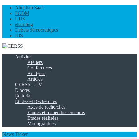
Abdallah Saaf
FCDM
UDS
elearning
Débats démocratiques
IDS
Activités
Ateliers
Conférences
Analyses
Articles
CERSS – TV
E-notes
Editorial
Études et Recherches
Axes de recherches
Etudes et recherches en cours
Études réalisées
Monographies
News Ticker