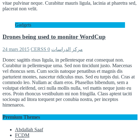
vitae pulvinar neque. Curabitur mauris ligula, lacinia at pharetra sed,
placerat non velit.
Gadgets
Drones being used to monitor WordCup
24 mars 2015
0
CERSS مركز الدراسات
Donec sagittis risus ligula, in pellentesque erat consequat non.
Curabitur in pellentesque urna. Sed non tincidunt justo. Maecenas
vel rhoncus sem. Cum sociis natoque penatibus et magnis dis
parturient montes, nascetur ridiculus mus. Sed eu turpis dui. Cras at
commodo leo. Nullam ac diam eros. Phasellus bibendum, sem a
volutpat eleifend, orci nulla mollis nulla, vel mattis neque justo eu
eros. Proin rhoncus vestibulum mi non fringilla. Class aptent taciti
sociosqu ad litora torquent per conubia nostra, per inceptos
himenaeos.
Premium Themes
Abdallah Saaf
FCDM