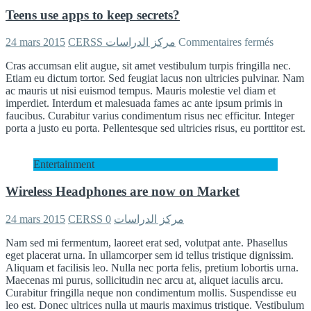
Teens use apps to keep secrets?
sur
24 mars 2015
CERSS مركز الدراسات
Commentaires fermés
Teens
Cras accumsan elit augue, sit amet vestibulum turpis fringilla nec.
use
Etiam eu dictum tortor. Sed feugiat lacus non ultricies pulvinar. Nam
apps
ac mauris ut nisi euismod tempus. Mauris molestie vel diam et
to
imperdiet. Interdum et malesuada fames ac ante ipsum primis in
keep
faucibus. Curabitur varius condimentum risus nec efficitur. Integer
secrets?
porta a justo eu porta. Pellentesque sed ultricies risus, eu porttitor est.
Entertainment
Wireless Headphones are now on Market
24 mars 2015
0
CERSS مركز الدراسات
Nam sed mi fermentum, laoreet erat sed, volutpat ante. Phasellus
eget placerat urna. In ullamcorper sem id tellus tristique dignissim.
Aliquam et facilisis leo. Nulla nec porta felis, pretium lobortis urna.
Maecenas mi purus, sollicitudin nec arcu at, aliquet iaculis arcu.
Curabitur fringilla neque non condimentum mollis. Suspendisse eu
leo est. Donec ultrices nulla ut mauris maximus tristique. Vestibulum