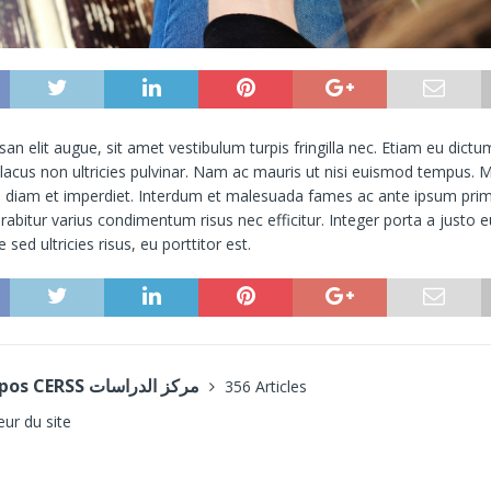
n elit augue, sit amet vestibulum turpis fringilla nec. Etiam eu dictum
 lacus non ultricies pulvinar. Nam ac mauris ut nisi euismod tempus. 
l diam et imperdiet. Interdum et malesuada fames ac ante ipsum prim
rabitur varius condimentum risus nec efficitur. Integer porta a justo e
 sed ultricies risus, eu porttitor est.
A propos CERSS مركز الدراسات
356 Articles
eur du site