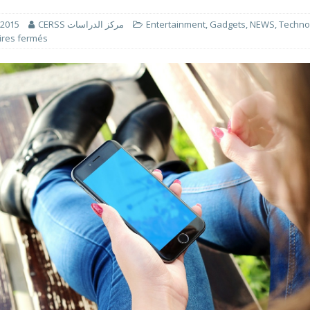
انتخابات 2026 التشريعية: الإطار القانوني لمعالجة المعطيات الشخصية في الحملات الانتخابية بالمغرب
 2015
CERSS مركز الدراسات
Entertainment
,
Gadgets
,
NEWS
,
Techno
res fermés
que : un levier pour le développement humain et l’inclusion sociale au
SM - 2026