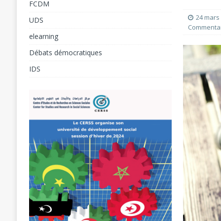
FCDM
[ 31 juillet 2026 ]
24 mars
UDS
Commentai
ANALYSES
elearning
[ 5 août 2026 ]
L’éducation à l’ère du numéri
Débats démocratiques
Forum Social Mondial de Cotonou 2026
F
IDS