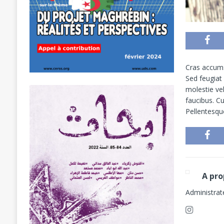
Cras accumsa
Sed feugiat
molestie ve
faucibus. Cu
Pellentesque
Administrat