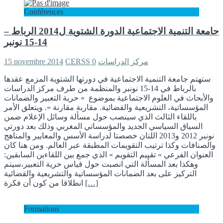
Conférences
جامعة التنمية الاجتماعية الدورة الشتوية ل2014 الرباط –
14-15 نونبر
15 novembre 2014
0
CERSS مركز الدراسات
ستهتم جامعة التنمية الاجتماعية في دورتها الشتوية المزمع عقدها
بالرباط في 14-15 نونبر والمنظمة من طرف مركز الدراسات
والأبحاث في العلوم الاجتماعية بموضوع » حرية التعبير والضمانات
المؤسساتية، التشريعية والقضائية. مقاربة مقارنة ». ويتعلق الأمر
باللقاء الثالث الذي سينصب حول مسألة وسائل الإعلام ضمن
السياق السياسي الجديد والمؤسساتي المغربي وذلك بعد دورتي
نونبر 2012 و2013 اللتان خصصتا لدراسة الأسس والمعايير والمناهج
والصنافات وكذا ترتيب التقويمات المطبقة عبر العالم. ومن هنا كان
العنوان الفرعي » تقييم التقويم » الذي جمع بين اللقاءين السابقين:
وهكذا بعد المسألة التي انصبت حول قياس حرية التعبير،سيتم
التركيز على بعد الضمانات المؤسساتية والتشريعية والقضائية
انطلاقا من كون أن فكرة
[…]
Formations