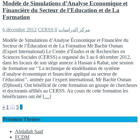
Modèle de Simulations d’Analyse Economique et
Financière du Secteur de l’Education et de La
Formation
6 décembre 2012
0
CERSS مركز الدراسات
Modèle de Simulations d’Analyse Économique et Financière du
Secteur de l’Éducation et de La Formation Mr Bachir Osman
(Expert International) Le Centre d’Études et de Recherches en
Sciences Sociales (CERSS) a organisé du 3 au 6 décembre 2012,
dans les locaux de son siège annexe à Hassan à Rabat, une session
de formation sur ‘’La technique de modélisation de système
d’analyse économique et financière appliqué au secteur de
l’éducation’’, animée par l’expert international, Mr Bachir Osman
(Djibouti). Ont bénéficié de cette formation un groupe de chercheurs
et doctorants affiliés au CERSS. Au cours de cette formation les
bénéficiaires ont été
[…]
Pagination
«
1
…
5
6
des
Premium Themes
publications
Abdallah Saaf
FCDM