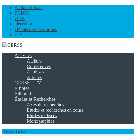
Abdallah Saaf
FCDM
UDS
elearning
Débats démocratiques
IDS
Activités
Ateliers
Conférences
Analyses
Articles
CERSS – TV
E-notes
Editorial
Études et Recherches
Axes de recherches
Etudes et recherches en cours
Études réalisées
Monographies
News Ticker