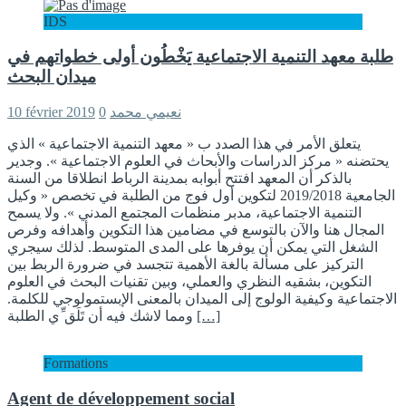
IDS
طلبة معھد التنمیة الاجتماعیة یَخْطُون أولى خطواتھم في
میدان البحث
10 février 2019
0
نعیمي محمد
یتعلق الأمر في ھذا الصدد ب « معھد التنمیة الاجتماعیة » الذي
یحتضنه « مركز الدراسات والأبحاث في العلوم الاجتماعیة ». وجدیر
بالذكر أن المعھد افتتح أبوابه بمدینة الرباط انطلاقا من السنة
الجامعیة 2019/2018 لتكوین أول فوج من الطلبة في تخصص « وكیل
التنمیة الاجتماعیة، مدبر منظمات المجتمع المدني ». ولا یسمح
المجال ھنا والآن بالتوسع في مضامین ھذا التكوین وأھدافه وفرص
الشغل التي یمكن أن یوفرھا على المدى المتوسط. لذلك سیجري
التركیز على مسألة بالغة الأھمیة تتجسد في ضرورة الربط بین
التكوین، بشقیه النظري والعملي، وبین تقنیات البحث في العلوم
الاجتماعیة وكیفیة الولوج إلى المیدان بالمعنى الإبستمولوجي للكلمة.
ومما لاشك فیه أن تَلَق ِّي الطلبة
[…]
Formations
Agent de développement social