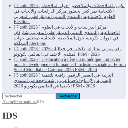
[ 7 août 2026 ]
تكوين للملاحظات والملاحظين حول الملاحظة
الانتخابية بمراكش بحضور مركز الدراسات والأبحاث في
العلوم الاجتماعية والمنتدى المدني الديمقراطي المغربي
Elections
[ 7 août 2026 ]
مركز الدراسات والأبحاث في العلوم
الاجتماعية والمنتدى المدني الديمقراطي المغربي يشاركان
في دورات تكوينية حول الملاحظة الانتخابية بمختلف جهات
المملكة
Elections
[ 7 août 2026 ]
2026وفد مغربي يشارك بفاعلية في فعاليات
المنتدى الاجتماعي العالمي بكوتونو
FSM - 2026
[ 5 août 2026 ]
L’éducation à l’ère du numérique : un levier
pour le développement humain et l’inclusion sociale au Forum
Social Mondial de Cotonou 2026
FSM - 2026
[ 5 août 2026 ]
التربية في العصر الرقمي رافعة للتنمية
البشرية والإدماج الاجتماعي: ورشة ناجحة في المنتدى
الاجتماعي العالمي بكوتونو 2026
FSM - 2026
Rechercher :
Accueil
Formations
IDS
IDS