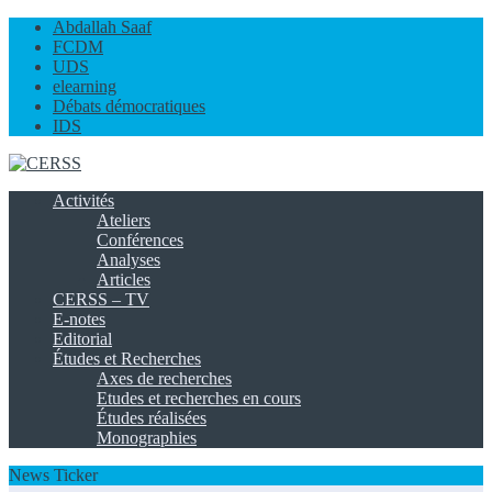
Abdallah Saaf
FCDM
UDS
elearning
Débats démocratiques
IDS
Activités
Ateliers
Conférences
Analyses
Articles
CERSS – TV
E-notes
Editorial
Études et Recherches
Axes de recherches
Etudes et recherches en cours
Études réalisées
Monographies
News Ticker