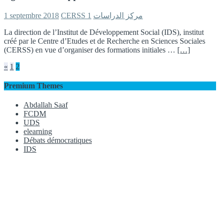
1 septembre 2018
1
CERSS مركز الدراسات
La direction de l’Institut de Développement Social (IDS), institut
créé par le Centre d’Etudes et de Recherche en Sciences Sociales
(CERSS) en vue d’organiser des formations initiales …
[…]
Pagination
«
1
2
des
Premium Themes
publications
Abdallah Saaf
FCDM
UDS
elearning
Débats démocratiques
IDS