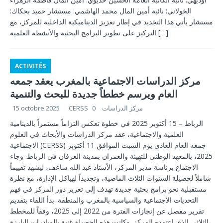
الخولاني: نائبة أمين المال محمد الهاشمي: مستشار حميد بحكاك:
مستشار يأتي هذا التجديد في إطار تعزيز الديناميكية الداخلية للمركز، مع
[…]
التركيز على تطوير البرامج البحثية والأنشطة العلمية
ACTIVITÉS
مركز الدراسات الاجتماعية بالمغرب يعقد جمعه
العام ويرسم خططاً جديدة للبحث والتنمية
CERSS مركز الدراسات
0
15 octobre 2025
الرباط – 15 أكتوبر 2025 في خطوة تعكس التزاماً مستمراً بالدينامية
العلمية والاجتماعية، عقد مركز الدراسات والأبحاث في العلوم
الاجتماعية (CERSS) جمعه العام العادي يوم السبت الموافق 11 أكتوبر
2025، بالمعهد الوطني للتهيئة والعمران بمدينة العرفان في الرباط. وجاء
الاجتماع برئاسة مدير المركز، الأستاذ عبد الله ساعف، ليشهد تقييماً
شاملاً لحصيلة السنوات الثلاث الماضية، وتجديداً لهياكل الإدارة، مع نظرة
مستقبلية نحو برامج بحثية جديدة تهدف إلى تعزيز دور المركز في فهم
التحديات الاجتماعية والسياسية بالمغرب والمنطقة. بدأ اللقاء بتقديم
تقرير مفصل عن إنجازات الفترة من 2022 إلى 2025، وفقاً للمخطط
الثلاثي الذي اعتمده المركز. وكانت هذه الحصيلة غنية بالمبادرات البارزة،