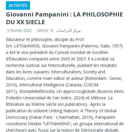
ACTIVITÉS
Giovanni Pampanini : LA PHILOSOPHIE
DU XX SIECLE
CERSS مركز الدراسات
0
5 février 2025
Educateur et philosophe, disciple du Prof.
Em. LêThànhKhôi, Giovanni Pampanini (Palermo, Italie, 1957)
a été le vice-président du Conseil mondial de Sociétés
d’Éducation comparée entre 2005 et 2007. Il a conduit sa
recherche surtout sur l’interculturelle, publiant les résultats
dans les livres suivants: Interculturalism, Society and
Education, comme main editor et auteur (Rotterdam : Sense,
2010), Intercultural Intelligence (Catania, CUECM,
2011), Storiadellafilosofia. Un approccioglobale (Buenos Aires:
Poliedro-Universidad de San Isidro, 2024) et Métisse. La
littérature au XXème siècle (en publication). Après la
publication du volume Uniting Nations. A Theory of Global
Democracy (Dakar-Paris : L’Harmattan, 2019), Pampanini
coordonne l’Atelier “LêThànhKhôi”, un groupe international de
chercheurs avec focus sur la notion de Démocratie globale.