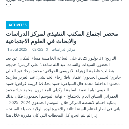
[…]
ACTIVITÉS
محضر اجتماع المكتب التنفيذي لمركز الدراسات
والابحاث في العلوم الاجتماعية
CERSS مركز الدراسات
0
1 août 2025
التاريخ: 31 يوليوز 2025 على الساعة الخامسة مساء المكان: عن بعد
الحضور: السيدات والسادة: عبد الله ساعف؛ علي كريمي؛ خديجة
بنطالب؛ فاطمة الزهراء الادريسي الخولاني؛ محمد بوجا؛ عبد العالي
جابري؛ لحسن الحديوي؛ عثمان باقا؛ رجاء الخدايشي؛ عبد العزيز سارت؛
محمود الداخلة؛ محمد فال السباعي؛ حميد بحكاك؛ كريمة غراض؛ حميد
النعيمي؛ باه النعمة؛ اسامة الوكيلي المعنذرون: محمد خيا؛ محمد
العمراني السياق العام للاجتماع: – نهاية الموسم الجمعوي؛ فكان بذلك
بمثابة اختتام لانشطة المركز خلال الموسم الجمعوي 2024- 2025 –
ياتي في اطار اختتام السنة الثالثة والاخيرة لهذه الولاية حصيلة السنة: –
[…]
لم يتم انجاج كل المحطات التي كان مقررة خلال هذا