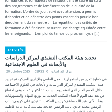
formatrices et formateurs de l’institut dans le cadre du suivi
des programmes et de l’amélioration de la qualité de la
formation. L’ordre du jour, suivi avec attention, a permis
d’aborder et de débattre des points essentiels pour le bon
déroulement du semestre : – La répartition des unités de
formation a été finalisée, assurant une charge équilibrée entre
les enseignants. – L’emploi du temps du prochain cycle
[…]
ACTIVITÉS
تجديد هيئة المكتب التنفيذي لمركز الدراسات
والأبحاث في العلوم الاجتماعية
CERSS مركز الدراسات
0
20 octobre 2025
في خطوة تعزز من استمرارية العمل العلمي والإداري للمركز، تم تجديد
هيئة المكتب التنفيذي لمركز الدراسات والأبحاث في العلوم الاجتماعية
خلال الجمع العام الذي انعقد يوم السبت 11 أكتوبر 2025.وفي اجتماع
عن بعد عقد اليوم لأعضاء المكتب الجديد، تم توزيع المهام والمسؤوليات
وفقًا للآتي: عبد الله ساعف: رئيس المكتب التنفيذي علي كريمي: نائب
الرئيس محمد حادي: نائب الرئيس خديجة بنطالب: كاتبة عامة فاطمة
أوديهي: نائبة الكاتبة العامة الحسين حديوي: أمين المال فاطمة الزهراء