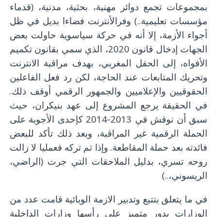
بمجموعات تجمع دوائر مهنية، بحثية، مدنية، (قدماء
مؤسسات تعليمية..) وفرالأنترنت فضاءا بديل في ظل
أجواء الأزمة، إلا أنه في حركة سياسوية حاولت بعض
الجهات إدخال قانون 2020، الذي سمي بقانون تكميم
الأفواه، إلى الحقل المغربي، بهدف مراقبة الانترنت
وتحريك المتابعات عند الحاجة، لكن رد فعل الفاعلين
الحقوقيين والإعلاميين والجمهور الرقمي أوقف ذلك.
في الحقيقة يرجع المشروع إلى عهد بنيكران، حيث
سبق أن نوقش في 2013-2014 كإحدى الأجوبة على
الحملة الرقمية غير المراقبة، وبعد ذلك تأكد للبعض
فائدته بعد حملة المقاطعة. وإذا تم تركه فعمليا لا زالت
روحه تسري، بدليل الملاحقات التي جرت (الراضي،
الريسوني،..)
في ما يتعلق بتتبع وتدبير الازمة الوبائية قامت عدد من
الوزارات بدور متميز على رأسها وزارات الداخلية