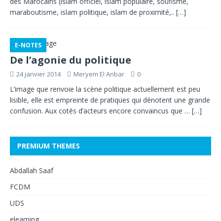
des Marocains (islam officiel, islam populaire, soufisme,
maraboutisme, islam politique, islam de proximité,..
[…]
E-NOTES
De l’agonie du politique
24 janvier 2014
Meryem El Anbar
0
L’image que renvoie la scène politique actuellement est peu
lisible, elle est empreinte de pratiques qui dénotent une grande
confusion. Aux cotés d’acteurs encore convaincus que …
[…]
PREMIUM THEMES
Abdallah Saaf
FCDM
UDS
elearning