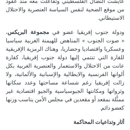
عايشت النضال الفلسطيني وتفاعلت معه منذ عقود
من موقع الضحية لنفس السياسة العنصرية والاحتلال
الاستيطاني.
ودولة جنوب إفريقيا عضو في
مجموعة البريكس
،
« صوت الجنوب » المناهض للهيمنة الغربية سياسيا
وعسكريا واقتصاديا وحضاريا، وهناك الرمزية الإفريقية
للقارة التي تنتمي إليها دولة جنوب إفريقيا، كقارة
عانت من الاحتلال والاستعمار والعنصرية الغربية بكل
ألوانها الفرنسية والايطالية والإسبانية والألمانية، ولا
زالت إفريقيا رغم شساعة مساحتها وعدد سكانها
وثرواتها ومكانتها الجيوسياسية والجيو اقتصادية غير
ممثَّلة بمقعد أو مقعدين في مجلس الأمن يناسب وزنها
كعضو دائم.
آثار وتداعيات المحاكمة