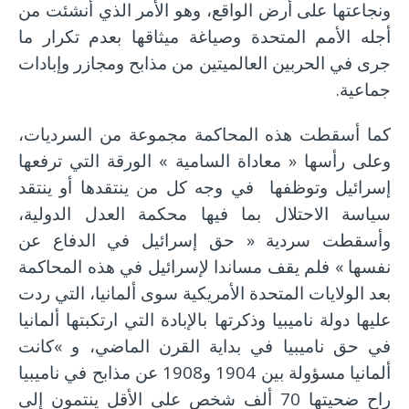
ونجاعتها على أرض الواقع، وهو الأمر الذي أنشئت من
أجله الأمم المتحدة وصياغة ميثاقها بعدم تكرار ما
جرى في الحربين العالميتين من مذابح ومجازر وإبادات
جماعية.
كما أسقطت هذه المحاكمة مجموعة من السرديات،
وعلى رأسها « معاداة السامية » الورقة التي ترفعها
إسرائيل وتوظفها في وجه كل من ينتقدها أو ينتقد
سياسة الاحتلال بما فيها محكمة العدل الدولية،
وأسقطت سردية « حق إسرائيل في الدفاع عن
نفسها » فلم يقف مساندا لإسرائيل في هذه المحاكمة
بعد الولايات المتحدة الأمريكية سوى ألمانيا، التي ردت
عليها دولة ناميبيا وذكرتها بالإبادة التي ارتكبتها ألمانيا
في حق ناميبيا في بداية القرن الماضي، و »كانت
ألمانيا مسؤولة بين 1904 و1908 عن مذابح في ناميبيا
راح ضحيتها 70 ألف شخص على الأقل ينتمون إلى