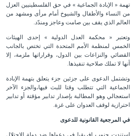
تهمة « الإبادة الجماعية » في حق الفلسطينيين العزل
من النساء والأطفال والشيوخ أمام مرأى ومشهد من
العالم الذي يقف بين صامت وعاجز ومندّد.
وتعتبر « محكمة العدل الدولية » إحدى الهيئات
الخمس لمنظمة الأمم المتحدة التي تختص بالجانب
القضائي والنزاعات بين الدول، وقراراتها ملزمة، إلا
أنها لا تملك صلاحية تنفيذها.
وتشتمل الدعوى على جزئين جزء يتعلق بتهمة الإبادة
الجماعية التي تتطلب وقتا للبث فيها،والجزء الآخر
استعجالي وهو المطالبة بإصدار تدابير مؤقتة أو تدابير
احترازية لوقف العدوان على غزة.
في المرجعية القانونية للدعوى
استندت جنوب إفريقيا في دعواها ضد دولة الاحتلال