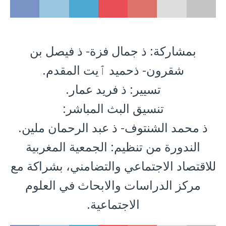
بمشاركة: ذ جمال فزة- ذ فيصل بن
شقرون- ذحميد ٱيت المقدم.
تسيير: ذ فريد عمار.
تنسيق البث المباشر:
ذ محمد الشنتوف- ذ عبد الرحمان ملين.
الندورة من تنظيم: الجمعية المغربية
للاقتصاد الاجتماعي والتضامني، بشراكة مع
مركز الدراسات والابحاث في العلوم
الاجتماعية.