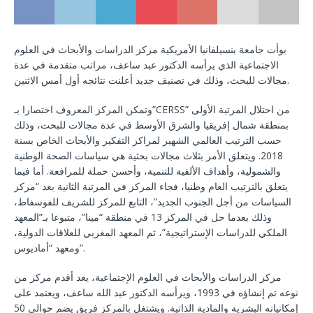
بوأت جامعة بنسيلفانيا الأمريكية مركز الدراسات والأبحاث في العلوم
الاجتماعية الذي يرأسه الدكتور عبد ساعف، مراتب متقدمة في عدة
مجالات للبحث، وذلك في تصنيف جديد أعلنت نتائجه أول أمس الاثنين.
وتمكن المركز المعروف اختصارا بـ”CERSS” من احتلال المرتبة الأولى
بمنطقة شمال إفريقيا والشرق الأوسط في عدة مجالات للبحث، وذلك
حسب الترتيب العالمي الشهير لمراكز التفكير والأبحاث الخاص بسنة
2018. ويتعلق الأمر بثلاث مجالات بحثية هي سياسات الصحة الوطنية
والشمولية، وأهداف الألفية للتنمية، وأحسن حملة للمرافعة. أما فيما
يتعلق بالترتيب العام وطنيا، فجاء المركز في المرتبة الثانية بعد “مركز
السياسات من أجل الجنوب الجديد”، التابع للمركز للشريف للفوسفاط،
وذلك بعدما حل في المركز 13 في منطقة “مينا”، متبوعا بـ”المعهد
الملكي للدراسات الإستراتيجية”، ثم المعهد المغربي للعلاقات الدولية،
ومعهد “أماديوس”.
مركز الدراسات والأبحاث في العلوم الإجتماعية، يعد أقدم مركز من
نوعه تم إنشاؤه في 1993، ويرأسه الدكتور عبد الله ساعف، ويعتمد على
إمكانياته البشرية والمادية الذاتية. ويشتغل بالمركز فريق يضم حوالي 50