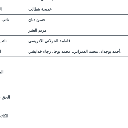
خديجة بنطالب
ال
حسن دنان
نائب ا
مريم العنبر
فاطمة الخولاني الادريسي
نائب 
أحمد بوجداد، محمد العمراني، محمد بوجا، رجاء خدايشي.
ا
ال
ا
الحق 
الكاتب