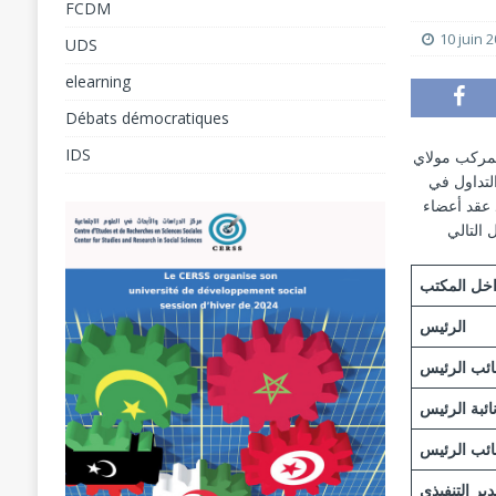
FCDM
[ 31 juillet 2026 ]
10 juin 
UDS
ANALYSES
elearning
[ 5 août 2026 ]
L’éducation à l’ère du numéri
Débats démocratiques
Forum Social Mondial de Cotonou 2026
F
IDS
الدراسات والأبحاث في العلوم الاجتماعية جمعه العام يوم السبت 27 أبريل 2019 بمركب مولاي
التداول في
التنفيذي للمركز والمتكون من 13 عضو. وقد عقد أعضاء
اخل المكتب
الرئيس
ائب الرئيس
ائبة الرئيس
ائب الرئيس
دير التنفيذي