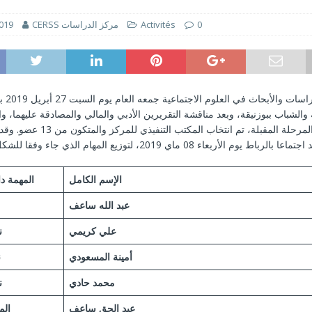
انتخابات 2026 التشريعية: الإطار القانوني لمعالجة المعطيات الشخصية في الحملات الانتخابية بالمغرب
2019
CERSS مركز الدراسات
Activités
0
que : un levier pour le développement humain et l’inclusion sociale au
SM - 2026
عقد مركز 
والشباب ببوزنيقة، وبعد مناقشة التقريرين الأدبي والمالي والمصادقة عليهما، و
مخطط عمل المرحلة المقبلة، تم انتخاب المكتب 
الإسم الكامل
المهمة د
عبد الله ساعف
علي كريمي
ن
أمينة المسعودي
ن
محمد حادي
ن
عبد الحق ساعف
الم