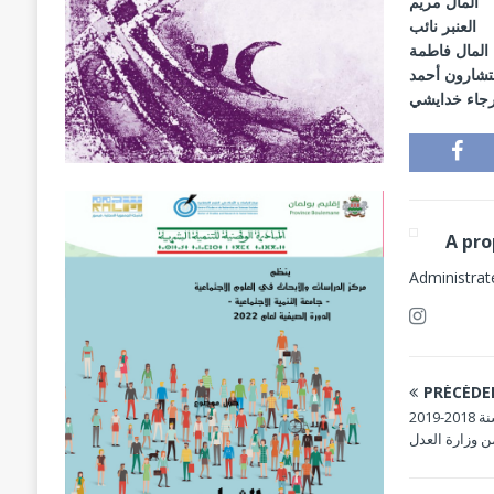
المال
مريم
العنبر
نائب
 المال
فاطمة
تشارون
أحمد
Administrat
PRÉCÉD
برنامج تكوين اطر النقابات العمالية لسنة 2018-2019
 وزارة العدل