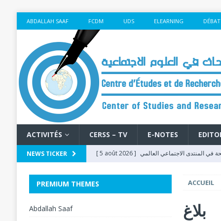
ABDALLAH SAAF
FCDM
UDS
ELEARNING
DÉBAT
ACTIVITÉS
CERSS – TV
E-NOTES
EDITO
[ 5 août 2026 ]
حة في المنتدى الاجتماعي العالمي
NEWS TICKER
بكوتونو 2026
FSM - 2026
ACCUEIL
PREMIUM THEMES
[ 5 août 2026 ]
[ 4 août 2026 ]
L’Éducation à l’Ère du Numé
بلاغ
Abdallah Saaf
Social Mondial 2026
FSM - 2026