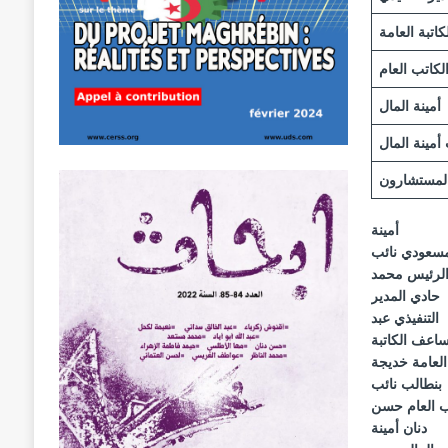
كاتبة العامة
لكاتب العام
أمينة المال
أمينة المال
لمستشارون
أمينة
مسعودي
نائب
لرئيس
محمد
حادي
المدير
التنفيذي
عبد
ساعف
الكاتبة
العامة
خديجة
بنطالب
نائب
 العام
حسن
دنان
أمينة