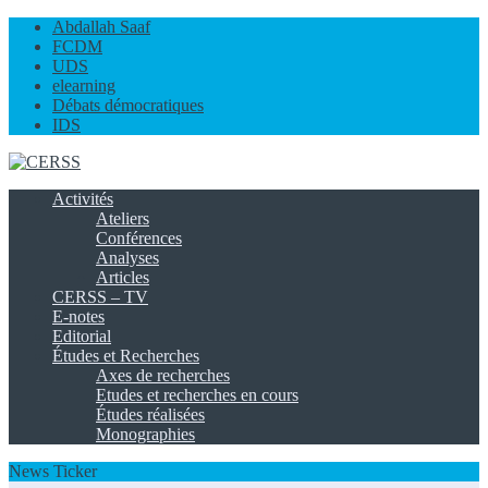
Abdallah Saaf
FCDM
UDS
elearning
Débats démocratiques
IDS
Activités
Ateliers
Conférences
Analyses
Articles
CERSS – TV
E-notes
Editorial
Études et Recherches
Axes de recherches
Etudes et recherches en cours
Études réalisées
Monographies
News Ticker