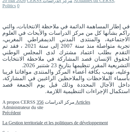
20 mai 2026
CERSS مركز الدراسات
Actualités du CERSS
,
Politics
0
في إطار المساهمة الدائمة في ملاحظة الانتخابات، والتي
راكم بشأنها كل من مركز الدراسات والأبحاث في العلوم
الاجتماعية، والمنتدى المدني الديمقراطي المغربي،
تجربة متواصلة منذ سنة 2007 إلى سنة 2021 ، فقد تم
التقدم بطلب اعتماد مشترك لدى المجلس الوطني
لحقوق الإنسان قصد المشاركة في ملاحظة الانتخابات
التشريعية المقرر تنظيمها بتاريخ 23 شتنبر 2026.
وعليه، نهيب بكافة أعضاء المركز والمنتدى موافاتنا قريبا
بأسماء الملاحظات والملاحظين الراغبين في المشاركة،
داخل الآجال المحددة وذلك قبل يوم الجمعة قصد
استكمال الإجراءات التنظيمية اللازمة.
A propos CERSS مركز الدراسات
356 Articles
Administrateur du site
Instagram
Précédent
La Gestion territoriale et les politiques de développement