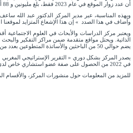
أن عدد زوار الموقع في عام 2023 فقط، بلغ مليونين و 88 ألف و 527 زائر.
وبهذه المناسبة، عبر مدير المركز الدكتور عبد الله ساعف 
وأضاف في هذا الصدد » إن هذا الإشعاع المتزايد لموقعنا الإ
الذاتية. ويحتل مواقع متقدمة ضمن مراكز التفكير والبحث ا
يضم حوالي 50 من الباحثين والأساتذة المتطوعين بعدد من الجامعات المغربية وفق منهجية أساسها الاستقلالية وحرية البحث.
يصدر المركز بشكل دوري « التقرير الإستراتيجي المغربي »
في 2022 من الحصول على صفة عضو استشاري خاص لدى المجلس الاقتصادي والاجتماعي (ECOSOC) التابع للأمم المتحدة.
للمزيد من المعلومات حول منشورات المركز، والأقسام المخت