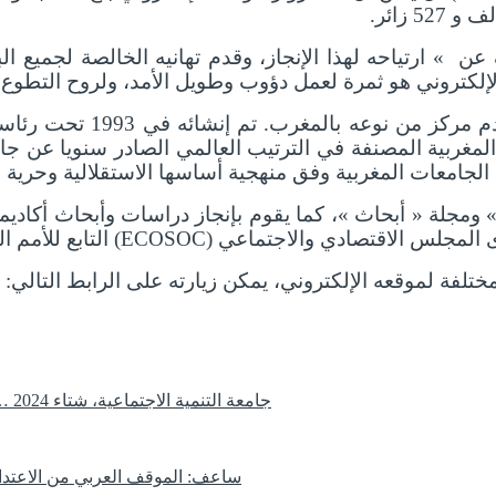
عن » ارتياحه لهذا الإنجاز، وقدم تهانيه الخالصة لجميع ا
لكتروني هو ثمرة لعمل دؤوب وطويل الأمد، ولروح التطوع والتق
ويعتبر مركز الدراسات والأ
لمغربية المصنفة في الترتيب العالمي الصادر سنويا عن جامع
 ومجلة « أبحاث »، كما يقوم بإنجاز دراسات وأبحاث أكاديم
لفة لموقعه الإلكتروني، يمكن زيارته على الرابط التالي:
جامعة التنمية الاجتماعية، شتاء 2024 … المشروع المغاربي: الواقع والأفاق » … طنجة -23 و 24 فبراير 2024
ساعف: الموقف العربي من الاعتداء 