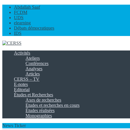
Abdallah Saaf
FCDM
UDS
elearning
Débats démocratiques
IDS
Activités
Ateliers
Conférences
Analyses
Articles
CERSS – TV
E-notes
Editorial
Études et Recherches
Axes de recherches
Etudes et recherches en cours
Études réalisées
Monographies
News Ticker