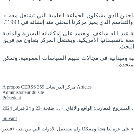
لباحثين الذي يشكلون الجماعة العلمية التي تشتغل معه ».
اسم الذي يميز مركزنا البحثي منذ إنشائه في 1993″.
بحاث في العلوم الاجتماعية أقدم مركز من نوعه بالمغرب. تم إنشائه في 1993 تحت رئاسة عبد الله ساعف. ويعتمد على إمكانياته البشرية والمادية
ة بانسيلفانيا الأمريكية. ويشتغل المركز بتعاون مع فريق
ية وميدانية في مجالات تقييم السياسات العمومية. وتمكن
359 Articles
A propos CERSS مركز الدراسات
Administrateur du site
Instagram
Précédent
Suivant
على غزة بدا هشا ومفككا ولم يستعمل الأدوات التي بين يديه +فيديو