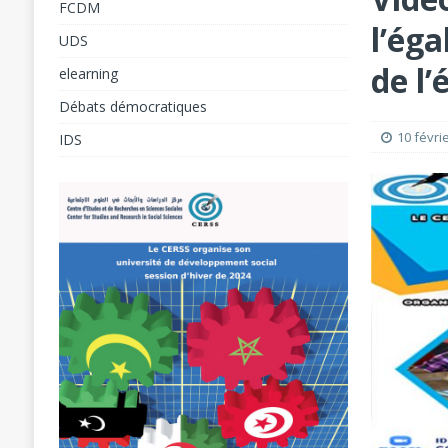
FCDM
l’ég
[ 7 août 2026 ]
UDS
[ 8 août 2026 ]
Atelier sur l’égalité, l’inclu
de l
elearning
Débats démocratiques
10 févri
IDS