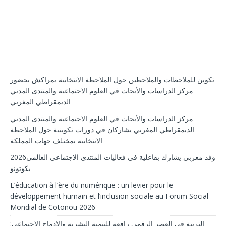
تكوين للملاحظات والملاحظين حول الملاحظة الانتخابية بمراكش بحضور
مركز الدراسات والأبحاث في العلوم الاجتماعية والمنتدى المدني
الديمقراطي المغربي
مركز الدراسات والأبحاث في العلوم الاجتماعية والمنتدى المدني
الديمقراطي المغربي يشاركان في دورات تكوينية حول الملاحظة
الانتخابية بمختلف جهات المملكة
2026وفد مغربي يشارك بفاعلية في فعاليات المنتدى الاجتماعي العالمي
بكوتونو
L’éducation à l’ère du numérique : un levier pour le
développement humain et l’inclusion sociale au Forum Social
Mondial de Cotonou 2026
التربية في العصر الرقمي رافعة للتنمية البشرية والإدماج الاجتماعي: