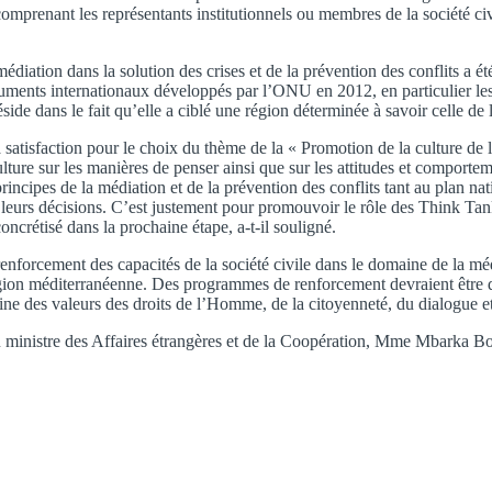
comprenant les représentants institutionnels ou membres de la société civ
diation dans la solution des crises et de la prévention des conflits a été
uments internationaux développés par l’ONU en 2012, en particulier le
side dans le fait qu’elle a ciblé une région déterminée à savoir celle de l
 satisfaction pour le choix du thème de la « Promotion de la culture de 
ture sur les manières de penser ainsi que sur les attitudes et comporteme
incipes de la médiation et de la prévention des conflits tant au plan nat
de leurs décisions. C’est justement pour promouvoir le rôle des Think Ta
ncrétisé dans la prochaine étape, a-t-il souligné.
nforcement des capacités de la société civile dans le domaine de la médi
région méditerranéenne. Des programmes de renforcement devraient être d
 des valeurs des droits de l’Homme, de la citoyenneté, du dialogue et de
ministre des Affaires étrangères et de la Coopération, Mme Mbarka Boua