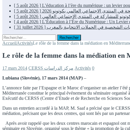
[ 5 août 2026 ]
L’éducation à l’ère du numérique : un levier p
[ 5 août 2026 ]
[ 5 août 2026 ]
[ 4 août 2026 ]
L’Éducation à l’Ère du Numérique : Un Levie
[ 31 juillet 2026 ]
Rechercher :
Accueil
Activités
Le rôle de la femme dans la médiation en Méditerran
Le rôle de la femme dans la médiation en 
17 mars 2014
CERSS مركز الدراسات
Activités
0
Lubiana (Slovénie), 17 mars 2014 (MAP)
–
L’annonce faite par l’Espagne et le Maroc d’organiser un atelier l’été
Méditerranée constitue le principal événement du séminaire organisé 
Exécutif du CERSS (Centre d’Etude et de Recherche en Sciences Soci
Dans un entretien accordé à la MAP, M. Saaf a précisé que le CERSS et
médiation, précisant que les deux centres, qui sont liés par un partenar
Après avoir rappelé que les deux centres marocain et espagnol ont mi
séminaire en Slovénie, organisé sous le thème « la promotion de la cult