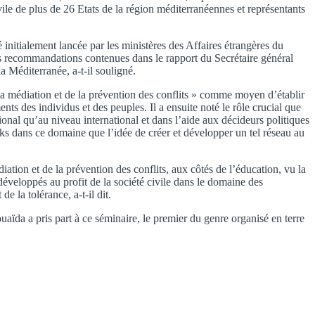
ile de plus de 26 Etats de la région méditerranéennes et représentants
 initialement lancée par les ministères des Affaires étrangères du
s recommandations contenues dans le rapport du Secrétaire général
a Méditerranée, a-t-il souligné.
la médiation et de la prévention des conflits » comme moyen d’établir
nts des individus et des peuples. Il a ensuite noté le rôle crucial que
ional qu’au niveau international et dans l’aide aux décideurs politiques
nks dans ce domaine que l’idée de créer et développer un tel réseau au
ation et de la prévention des conflits, aux côtés de l’éducation, vu la
éveloppés au profit de la société civile dans le domaine des
 la tolérance, a-t-il dit.
ïda a pris part à ce séminaire, le premier du genre organisé en terre