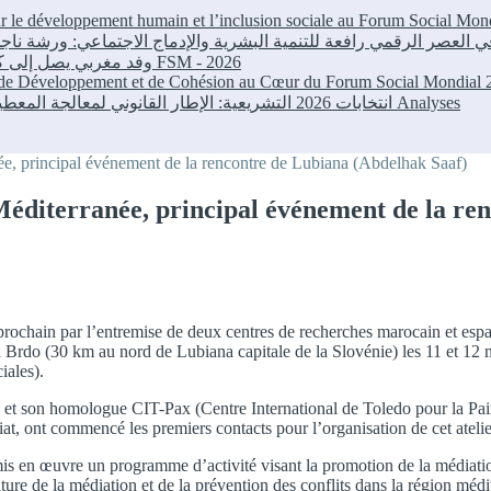
our le développement humain et l’inclusion sociale au Forum Social M
وفد مغربي يصل إلى كوتونو للمشاركة في المنتدى الاجتماعي العالمي
FSM - 2026
r de Développement et de Cohésion au Cœur du Forum Social Mondial
انتخابات 2026 التشريعية: الإطار القانوني لمعالجة المعطيات الشخصية في الحملات الانتخابية بالمغرب
Analyses
ée, principal événement de la rencontre de Lubiana (Abdelhak Saaf)
Méditerranée, principal événement de la re
 prochain par l’entremise de deux centres de recherches marocain et esp
à Brdo (30 km au nord de Lubiana capitale de la Slovénie) les 11 et 1
ales).
 son homologue CIT-Pax (Centre International de Toledo pour la Paix), 
iat, ont commencé les premiers contacts pour l’organisation de cet atelie
s en œuvre un programme d’activité visant la promotion de la médiatio
ure de la médiation et de la prévention des conflits dans la région médi