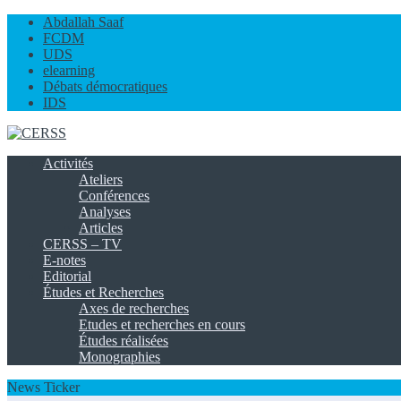
Abdallah Saaf
FCDM
UDS
elearning
Débats démocratiques
IDS
Activités
Ateliers
Conférences
Analyses
Articles
CERSS – TV
E-notes
Editorial
Études et Recherches
Axes de recherches
Etudes et recherches en cours
Études réalisées
Monographies
News Ticker