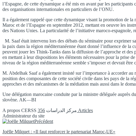
l’Espagne, de cette dynamique a été mis en avant par les participants 
des organisations internationales en particuliers de l’ONU.
Il a également rappelé que cette dynamique visant la promotion de la mé
Maroc et de l’Espagne en septembre 2012, mettant en oeuvre les instr
des Nations Unies. La particularité de l’initiative maroco-espagnole, ré
M. Saaf était intervenu lors des débats du séminaire pour exprimer sa
la paix dans la région méditerranéenne étant donné l’influence de la cul
peuvent jouer les Think-Tanks dans la diffusion de l’approche et des pr
en mettant à leur dispositions les éléments nécessaires pour la prise 
niveau de la région méditerranéenne semble s’imposer et devrait être co
M. Abdelhak Saaf a également insisté sur l’importance à accorder au re
position des composantes de cette société civile dans les pays de la 
approches et des mécanismes de la médiation mais aussi dans le domaine
Une délégation marocaine conduite par la ministre déléguée auprès du 
slovène. AK—BI
A propos CERSS مركز الدراسات
356 Articles
Administrateur du site
Instagram
Précédent
Joëlle Milquet : «Il faut renforcer le partenariat Maroc-UE»