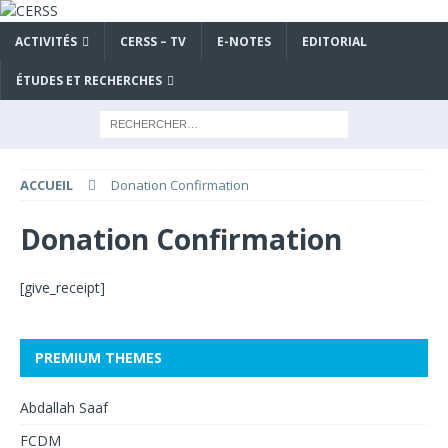
ACTIVITÉS
CERSS – TV
E-NOTES
EDITORIAL
ÉTUDES ET RECHERCHES
ACCUEIL
Donation Confirmation
Donation Confirmation
[give_receipt]
PREMIUM THEMES
Abdallah Saaf
FCDM