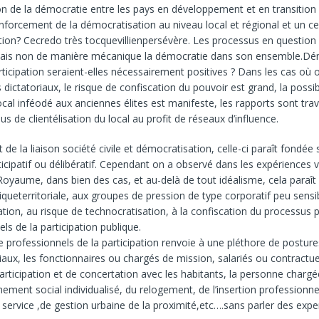
on de la démocratie entre les pays en développement et en transition
enforcement de la démocratisation au niveau local et régional et un ce
ation? Cecredo très tocquevillienpersévère. Les processus en questio
mais non de manière mécanique la démocratie dans son ensemble.Dé
articipation seraient-elles nécessairement positives ? Dans les cas où
dictatoriaux, le risque de confiscation du pouvoir est grand, la possibi
ocal inféodé aux anciennes élites est manifeste, les rapports sont tra
s de clientélisation du local au profit de réseaux d’influence.
t de la liaison société civile et démocratisation, celle-ci paraît fondée 
rticipatif ou délibératif. Cependant on a observé dans les expériences
oyaume, dans bien des cas, et au-delà de tout idéalisme, cela paraît l
tiqueterritoriale, aux groupes de pression de type corporatif peu sensi
tion, au risque de technocratisation, à la confiscation du processus 
ls de la participation publique.
e professionnels de la participation renvoie à une pléthore de posture
aux, les fonctionnaires ou chargés de mission, salariés ou contractuel
articipation et de concertation avec les habitants, la personne charg
ement social individualisé, du relogement, de l’insertion professionne
 service ,de gestion urbaine de la proximité,etc….sans parler des expe