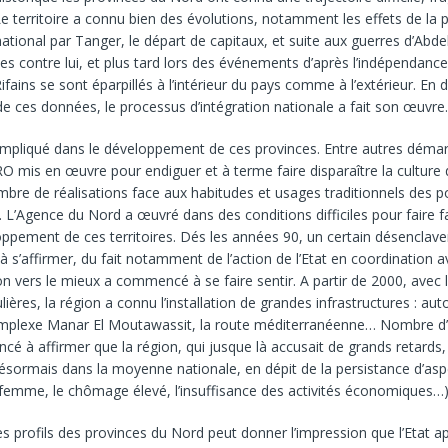
e territoire a connu bien des évolutions, notamment les effets de la 
national par Tanger, le départ de capitaux, et suite aux guerres d’Abde
es contre lui, et plus tard lors des événements d’après l’indépendance
ains se sont éparpillés à l’intérieur du pays comme à l’extérieur. En d
de ces données, le processus d’intégration nationale a fait son œuvre
t impliqué dans le développement de ces provinces. Entre autres déma
O mis en œuvre pour endiguer et à terme faire disparaître la culture
bre de réalisations face aux habitudes et usages traditionnels des p
n. L’Agence du Nord a œuvré dans des conditions difficiles pour faire 
ppement de ces territoires. Dés les années 90, un certain désenclav
s’affirmer, du fait notamment de l’action de l’Etat en coordination av
n vers le mieux a commencé à se faire sentir. A partir de 2000, avec l
lières, la région a connu l’installation de grandes infrastructures : aut
omplexe Manar El Moutawassit, la route méditerranéenne… Nombre d’
é à affirmer que la région, qui jusque là accusait de grands retards,
désormais dans la moyenne nationale, en dépit de la persistance d’as
a femme, le chômage élevé, l’insuffisance des activités économiques…)
es profils des provinces du Nord peut donner l’impression que l’Etat a