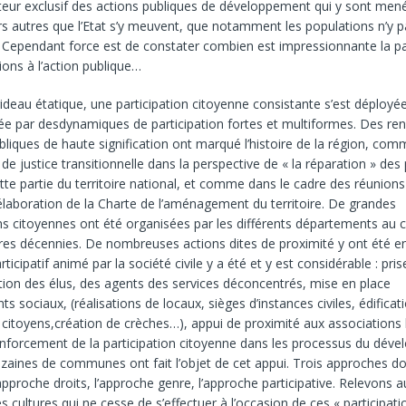
eur exclusif des actions publiques de développement qui y sont men
rs autres que l’Etat s’y meuvent, que notamment les populations n’y pa
 Cependant force est de constater combien est impressionnante la pa
ions à l’action publique…
rideau étatique, une participation citoyenne consistante s’est déployé
rée par desdynamiques de participation fortes et multiformes. Des re
bliques de haute signification ont marqué l’histoire de la région, com
 de justice transitionnelle dans la perspective de « la réparation » des
ette partie du territoire national, et comme dans le cadre des réunions
’élaboration de la Charte de l’aménagement du territoire. De grandes
ns citoyennes ont été organisées par les différents départements au 
res décennies. De nombreuses actions dites de proximité y ont été en
articipatif animé par la société civile y a été et y est considérable : pri
tion des élus, des agents des services déconcentrés, mise en place
s sociaux, (réalisations de locaux, sièges d’instances civiles, édificat
citoyens,création de crèches…), appui de proximité aux associations 
renforcement de la participation citoyenne dans les processus du dév
dizaines de communes ont fait l’objet de cet appui. Trois approches 
’approche droits, l’approche genre, l’approche participative. Relevons a
 cultures qui ne cesse de s’effectuer à l’occasion de ces « participati