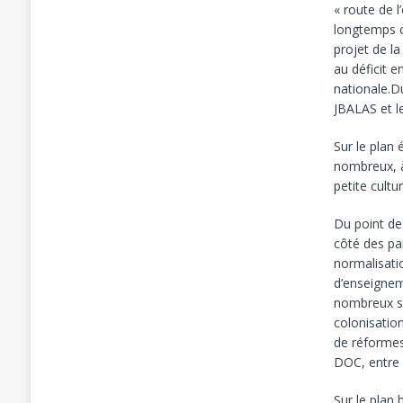
« route de l
longtemps c
projet de la
au déficit e
nationale.D
JBALAS et l
Sur le plan
nombreux, à 
petite cultu
Du point de 
côté des pa
normalisati
d’enseignem
nombreux sai
colonisation
de réformes.
DOC, entre
Sur le plan 