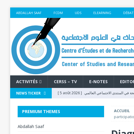
ABDALLAH SAAF
FCDM
UDS
ELEARNING
DÉBAT
ACTIVITÉS
CERSS – TV
E-NOTES
EDITO
[ 5 août 2026 ]
جحة في المنتدى الاجتماعي العالمي
NEWS TICKER
بكوتونو 2026
FSM - 2026
ACCUEIL
PREMIUM THEMES
[ 5 août 2026 ]
participati
[ 4 août 2026 ]
L’Éducation à l’Ère du Numé
Abdallah Saaf
Diagn
Social Mondial 2026
FSM - 2026