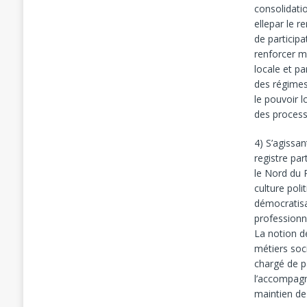
consolidati
ellepar le r
de particip
renforcer 
locale et p
des régimes 
le pouvoir l
des processu
4) S’agissan
registre pa
le Nord du R
culture poli
démocratisa
professionne
La notion d
métiers soci
chargé de p
l’accompagn
maintien de