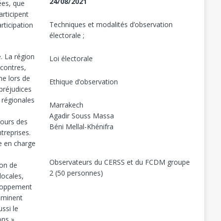
24/08/2021
ées, que
rticipent
Techniques et modalités d’observation
rticipation
électorale ;
e. La région
Loi électorale
ncontres,
me lors de
Ethique d’observation
 préjudices
 régionales
Marrakech
Agadir Souss Massa
cours des
Béni Mellal-Khénifra
treprises.
se en charge
Observateurs du CERSS et du FCDM groupe
ion de
2 (50 personnes)
locales,
eloppement
dominent
ussi le
ons »