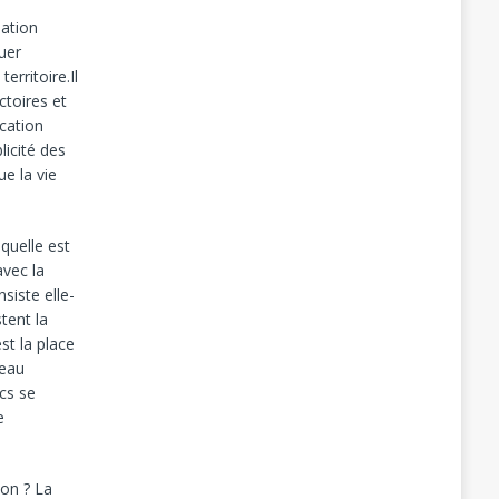
pation
quer
erritoire.Il
ctoires et
cation
licité des
ue la vie
 quelle est
avec la
nsiste elle-
tent la
est la place
veau
ics se
e
ion ? La