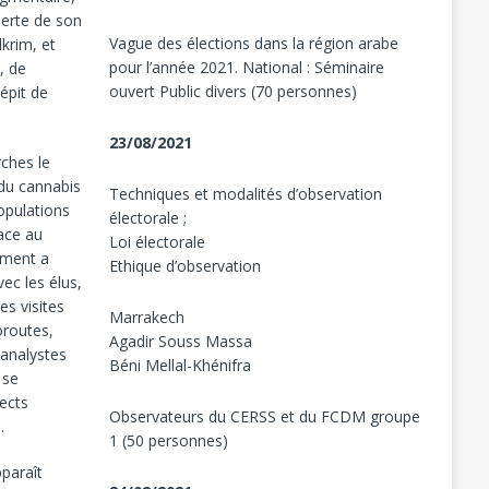
perte de son
Vague des élections dans la région arabe
lkrim, et
pour l’année 2021. National : Séminaire
, de
ouvert Public divers (70 personnes)
épit de
.
23/08/2021
rches le
 du cannabis
Techniques et modalités d’observation
opulations
électorale ;
face au
Loi électorale
ement a
Ethique d’observation
ec les élus,
es visites
Marrakech
oroutes,
Agadir Souss Massa
analystes
Béni Mellal-Khénifra
 se
pects
Observateurs du CERSS et du FCDM groupe
.
1 (50 personnes)
pparaît