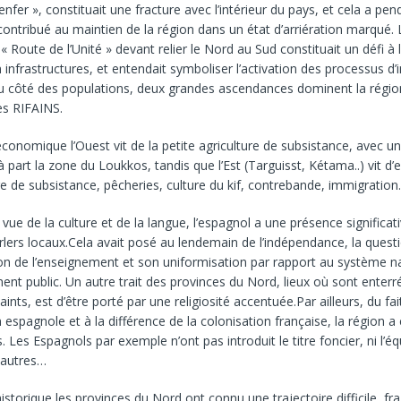
’enfer », constituait une fracture avec l’intérieur du pays, et cela a pen
ontribué au maintien de la région dans un état d’arriération marqué.
 « Route de l’Unité » devant relier le Nord au Sud constituait un défi à 
n infrastructures, et entendait symboliser l’activation des processus d’
u côté des populations, deux grandes ascendances dominent la région
es RIFAINS.
 économique l’Ouest vit de la petite agriculture de subsistance, avec 
part la zone du Loukkos, tandis que l’Est (Targuisst, Kétama..) vit d’
re de subsistance, pêcheries, culture du kif, contrebande, immigration
vue de la culture et de la langue, l’espagnol a une présence significat
rlers locaux.Cela avait posé au lendemain de l’indépendance, la questi
on de l’enseignement et son uniformisation par rapport au système n
ent public. Un autre trait des provinces du Nord, lieux où sont enterr
nts, est d’être porté par une religiosité accentuée.Par ailleurs, du fai
 espagnole et à la différence de la colonisation française, la région 
 Les Espagnols par exemple n’ont pas introduit le titre foncier, ni l’éq
 autres…
historique les provinces du Nord ont connu une trajectoire difficile, f