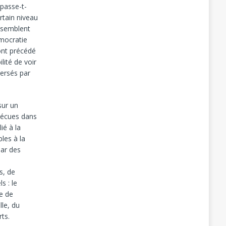
 passe-t-
rtain niveau
n semblent
mocratie
 ont précédé
lité de voir
versés par
sur un
 vécues dans
ié à la
bles à la
par des
s, de
s : le
ée de
lle, du
rts.