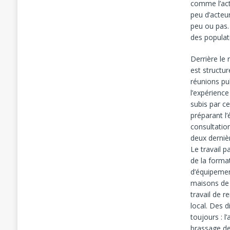
comme l’act
peu d’acteu
peu ou pas.
des populat
Derrière le 
est structu
réunions pu
l’expérience
subis par c
préparant l
consultatio
deux derniè
Le travail p
de la forma
d’équipement
maisons de 
travail de 
local. Des 
toujours : l
brassage des