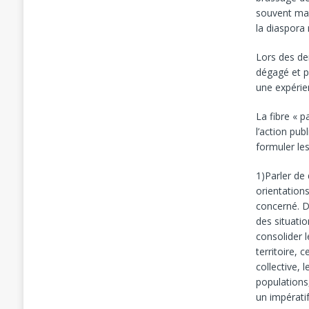
souvent mas
la diaspora 
Lors des der
dégagé et p
une expérie
La fibre « p
l’action pu
formuler le
1)Parler de
orientation
concerné. De
des situatio
consolider 
territoire, 
collective, 
populations,
un impératif