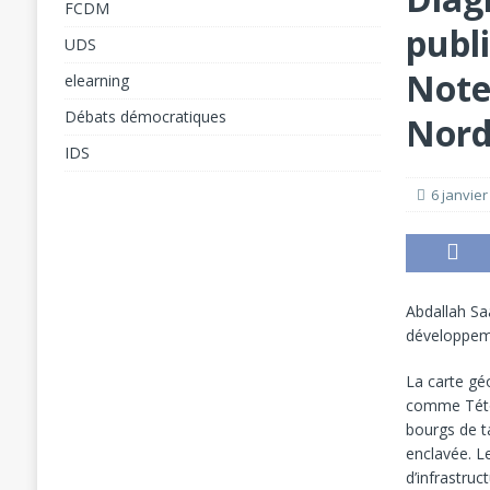
FCDM
publi
[ 31 juillet 2026 ]
UDS
ANALYSES
Note
elearning
[ 5 août 2026 ]
L’éducation à l’ère du numéri
Débats démocratiques
Nor
Forum Social Mondial de Cotonou 2026
F
IDS
6 janvier
Abdallah Sa
développem
La carte gé
comme Tétou
bourgs de ta
enclavée. L
d’infrastru