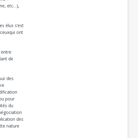
ne, etc…),
es élus s’est
 ceuxqui ont
 entre
dant de
sur des
ire
ification
 ou pour
ités du
 négociation
plication des
tte nature