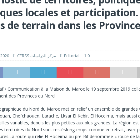
ques locales et participation.
انتخابات 2026 التشريعية: الإطار القانوني لمعالجة المعطيات الشخصية في الحملات الانتخابية بالمغرب
s de terrain dans les Provinc
que : un levier pour le développement humain et l’inclusion sociale au
d
SM - 2026
 2020
CERSS مركز الدراسات
Editorial
0
af / Communication à la Maison du Maroc le 19 septembre 2019 coll
ent des Provinces du Nord.
ographique du Nord du Maroc met en relief un ensemble de grandes v
an, Chefchaouen, Larache, Lksar El Kebir, El Hoceima, mais aussi 
illes variables, depuis les plus petites aux plus grandes. La région est
es territoires du Nord sont restéslongtemps comme en retrait, avec 
ctures.La route qui relie El Hoceima au pré-Rif dénommée « route de la