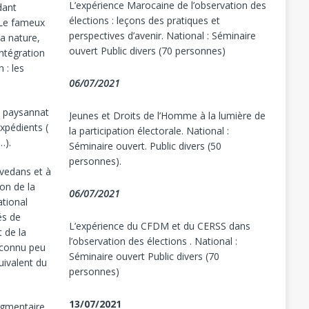
L’expérience Marocaine de l’observation des
dant
élections : leçons des pratiques et
 Le fameux
perspectives d’avenir. National : Séminaire
la nature,
ouvert Public divers (70 personnes)
intégration
 : les
06/07/2021
un paysannat
Jeunes et Droits de l’Homme à la lumière de
expédients (
la participation électorale. National :
…).
Séminaire ouvert. Public divers (50
personnes).
ivedans et à
on de la
06/07/2021
ational
és de
L’expérience du CFDM et du CERSS dans
t de la
l’observation des élections . National :
a connu peu
Séminaire ouvert Public divers (70
uivalent du
personnes)
13/07/2021
ragmentaire,