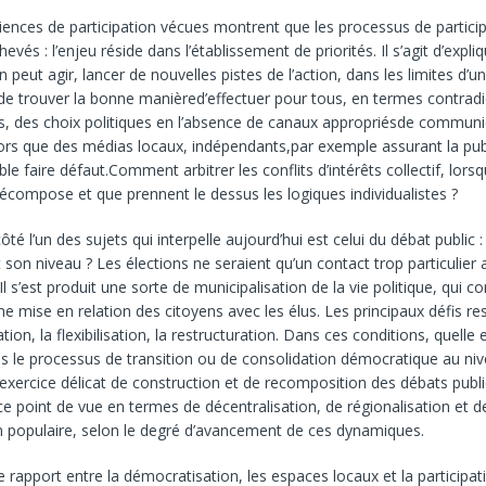
iences de participation vécues montrent que les processus de partici
hevés : l’enjeu réside dans l’établissement de priorités. Il s’agit d’expli
eut agir, lancer de nouvelles pistes de l’action, dans les limites d’un t
i de trouver la bonne manièred’effectuer pour tous, en termes contradi
s, des choix politiques en l’absence de canaux appropriésde communi
lors que des médias locaux, indépendants,par exemple assurant la pub
e faire défaut.Comment arbitrer les conflits d’intérêts collectif, lorsq
décompose et que prennent le dessus les logiques individualistes ?
ôté l’un des sujets qui interpelle aujourd’hui est celui du débat public :
 son niveau ? Les élections ne seraient qu’un contact trop particulier 
Il s’est produit une sorte de municipalisation de la vie politique, qui co
 mise en relation des citoyens avec les élus. Les principaux défis res
ion, la flexibilisation, la restructuration. Dans ces conditions, quelle 
ns le processus de transition ou de consolidation démocratique au ni
L’exercice délicat de construction et de recomposition des débats publ
ce point de vue en termes de décentralisation, de régionalisation et d
on populaire, selon le degré d’avancement de ces dynamiques.
e rapport entre la démocratisation, les espaces locaux et la participat