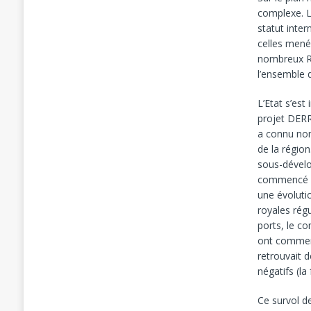
complexe. L
statut inter
celles mené
nombreux Rif
l’ensemble 
L’Etat s’es
projet DERR
a connu nom
de la régio
sous-dévelo
commencé à 
une évolutio
royales régu
ports, le c
ont commenc
retrouvait 
négatifs (l
Ce survol d