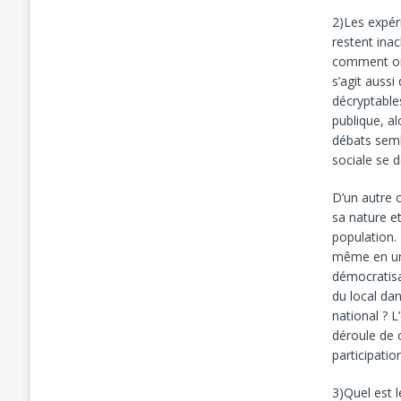
2)Les expér
restent inac
comment on p
s’agit auss
décryptable
publique, a
débats sembl
sociale se 
D’un autre c
sa nature et
population. 
même en une
démocratisat
du local da
national ? 
déroule de 
participati
3)Quel est l