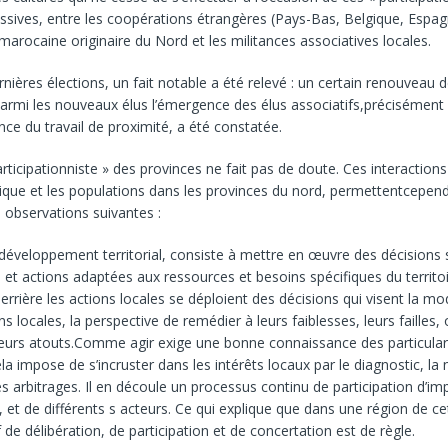
sives, entre les coopérations étrangères (Pays-Bas, Belgique, Espag
marocaine originaire du Nord et les militances associatives locales.
nières élections, un fait notable a été relevé : un certain renouveau d
armi les nouveaux élus l’émergence des élus associatifs,précisément
nce du travail de proximité, a été constatée.
articipationniste » des provinces ne fait pas de doute. Ces interactions
blique et les populations dans les provinces du nord, permettentcepen
s observations suivantes :
 développement territorial, consiste à mettre en œuvre des décisions 
s et actions adaptées aux ressources et besoins spécifiques du territo
rrière les actions locales se déploient des décisions qui visent la mod
ns locales, la perspective de remédier à leurs faiblesses, leurs failles,
leurs atouts.Comme agir exige une bonne connaissance des particular
cela impose de s’incruster dans les intérêts locaux par le diagnostic, la
les arbitrages. Il en découle un processus continu de participation d’im
 et de différents s acteurs. Ce qui explique que dans une région de ce
 de délibération, de participation et de concertation est de règle.