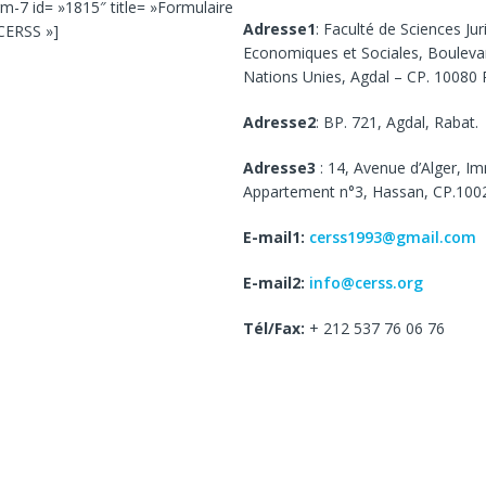
rm-7 id= »1815″ title= »Formulaire
Adresse1
: Faculté de Sciences Jur
CERSS »]
Economiques et Sociales, Bouleva
Nations Unies, Agdal – CP. 10080 
Adresse2
: BP. 721, Agdal, Rabat.
Adresse3
: 14, Avenue d’Alger, I
Appartement n°3, Hassan, CP.100
E-mail1:
cerss1993@gmail.com
E-mail2:
info@cerss.org
Tél/Fax:
+ 212 537 76 06 76