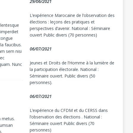
29/06/2021
L’expérience Marocaine de l’observation des
élections : leçons des pratiques et
ellentesque
perspectives d’avenir. National : Séminaire
 imperdiet
ouvert Public divers (70 personnes)
 congue
la faucibus.
06/07/2021
uam sem nisi
nec
Jeunes et Droits de l’Homme à la lumière de
ur quam. Nunc
la participation électorale. National :
Séminaire ouvert. Public divers (50
personnes).
06/07/2021
L’expérience du CFDM et du CERSS dans
l’observation des élections . National :
la metus.
Séminaire ouvert Public divers (70
ccumsan
personnes)
s.