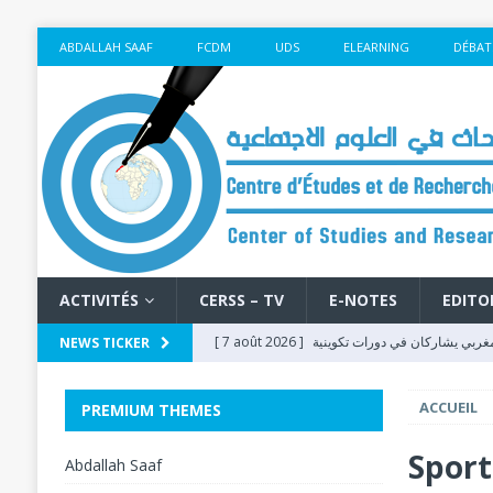
ABDALLAH SAAF
FCDM
UDS
ELEARNING
DÉBAT
ACTIVITÉS
CERSS – TV
E-NOTES
EDITO
[ 7 août 2026 ]
مغربي يشاركان في دورات تكوينية
NEWS TICKER
حول الملاحظة الانتخابية بمختلف جهات المملكة
E
ACCUEIL
PREMIUM THEMES
[ 7 août 2026 ]
[ 5 août 2026 ]
L’éducation à l’ère du numéri
Sport
Abdallah Saaf
Forum Social Mondial de Cotonou 2026
F