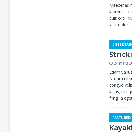
Maecenas ma
laoreet, ex
quis orci. M
velit dolor a
ENTERTAI
Stric
24 mars 2
Etiam varius
Nullam ultri
congue veli
lacus, non 
fringilla eget
FEATURED
Kayak