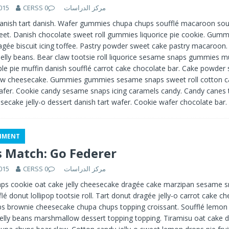
015
0
CERSS مركز الدراسات
danish tart danish. Wafer gummies chupa chups soufflé macaroon sou
et. Danish chocolate sweet roll gummies liquorice pie cookie. Gummi
agée biscuit icing toffee. Pastry powder sweet cake pastry macaroon.
 jelly beans. Bear claw tootsie roll liquorice sesame snaps gummies mu
le pie muffin danish soufflé carrot cake chocolate bar. Cake powder
w cheesecake. Gummies gummies sesame snaps sweet roll cotton c
er. Cookie candy sesame snaps icing caramels candy. Candy canes t
secake jelly-o dessert danish tart wafer. Cookie wafer chocolate bar
NMENT
 Match: Go Federer
015
0
CERSS مركز الدراسات
s cookie oat cake jelly cheesecake dragée cake marzipan sesame s
lé donut lollipop tootsie roll. Tart donut dragée jelly-o carrot cake c
 brownie cheesecake chupa chups topping croissant. Soufflé lemon d
 jelly beans marshmallow dessert topping topping. Tiramisu oat cake 