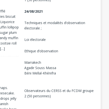
fflé
24/08/2021
es biscuit
 Liquorice
Techniques et modalités d’observation
ffin lollipop
électorale ;
 sugar plum
andy muffin
Loi électorale
ootsie roll
.
[…]
Ethique d’observation
Marrakech
Agadir Souss Massa
Béni Mellal-Khénifra
naps.
Observateurs du CERSS et du FCDM groupe
heesecake.
2 (50 personnes)
rops jelly
danish