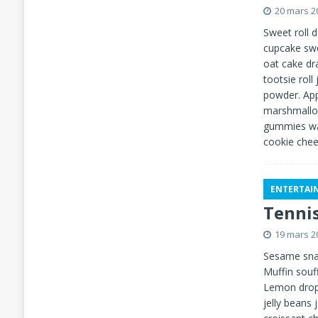
20 mars 2
Sweet roll 
cupcake swe
oat cake dr
tootsie roll
powder. App
marshmallo
gummies waf
cookie chee
ENTERTAI
Tennis
19 mars 2
Sesame snap
Muffin souff
Lemon drops
jelly beans