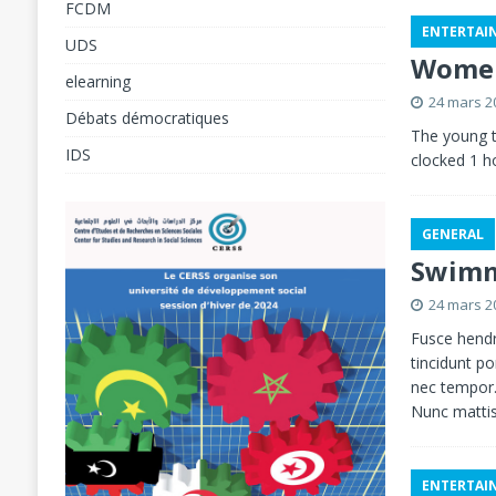
FCDM
ENTERTAI
[ 5 août 2026 ]
حة في المنتدى الاجتماعي العالمي
UDS
Women
بكوتونو 2026
FSM - 2026
elearning
24 mars 2
[ 7 août 2026 ]
 والأبحاث في العلوم الاجتماعية
Débats démocratiques
The young t
والمنتدى المدني الديمقراطي المغربي
ELECTIO
IDS
clocked 1 h
GENERAL
Swimm
24 mars 2
Fusce hendr
tincidunt p
nec tempor.
Nunc mattis 
ENTERTAI