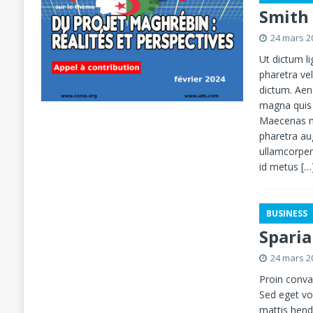
Smith 
24 mars 2
Ut dictum li
pharetra ve
dictum. Aen
magna quis s
Maecenas ma
pharetra au
ullamcorper 
id metus
[…
BUSINESS
Spari
24 mars 2
Proin conval
Sed eget vo
mattis hendr