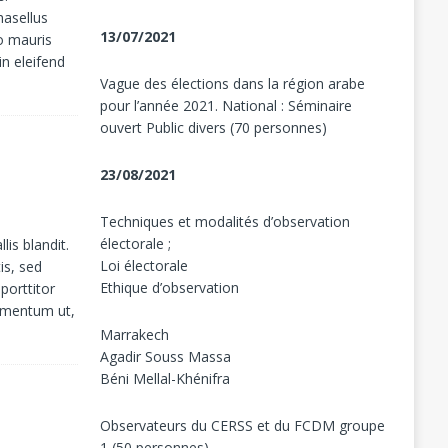
hasellus
13/07/2021
o mauris
in eleifend
Vague des élections dans la région arabe
pour l’année 2021. National : Séminaire
ouvert Public divers (70 personnes)
23/08/2021
Techniques et modalités d’observation
électorale ;
lis blandit.
Loi électorale
is, sed
Ethique d’observation
porttitor
ermentum ut,
Marrakech
Agadir Souss Massa
Béni Mellal-Khénifra
Observateurs du CERSS et du FCDM groupe
1 (50 personnes)