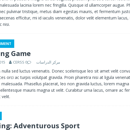
lesuada lacinia lorem nec fringilla. Quisque id ullamcorper augue. P
 nec pulvinar tristique, metus diam egestas mauris, et fermentum just
aecenas efficitur, mi id iaculis venenatis, dolor velit elementum lacus, 
c nisi.
NMENT
king Game
015
0
CERSS مركز الدراسات
 nulla sed luctus venenatis. Donec scelerisque leo sit amet velit conval
ces orci ac turpis volutpat gravida. Proin pharetra nisi at ligula venenat
t malesuada. Phasellus placerat, leo non gravida luctus, lorem magna 
pellentesque mauris magna ut velit. Curabitur urna lacus, ornare ac f
 velit.
ing: Adventurous Sport