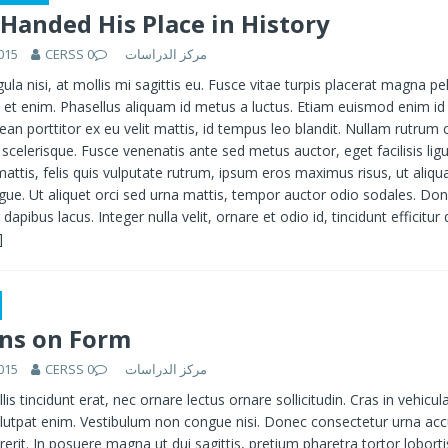
Handed His Place in History
015
0
CERSS مركز الدراسات
gula nisi, at mollis mi sagittis eu. Fusce vitae turpis placerat magna p
l et enim. Phasellus aliquam id metus a luctus. Etiam euismod enim id
ean porttitor ex eu velit mattis, id tempus leo blandit. Nullam rutrum
celerisque. Fusce venenatis ante sed metus auctor, eget facilisis ligu
ttis, felis quis vulputate rutrum, ipsum eros maximus risus, ut aliq
gue. Ut aliquet orci sed urna mattis, tempor auctor odio sodales. Do
dapibus lacus. Integer nulla velit, ornare et odio id, tincidunt efficit
]
ans on Form
015
0
CERSS مركز الدراسات
lis tincidunt erat, nec ornare lectus ornare sollicitudin. Cras in vehicu
lutpat enim. Vestibulum non congue nisi. Donec consectetur urna a
erit. In posuere magna ut dui sagittis, pretium pharetra tortor loborti