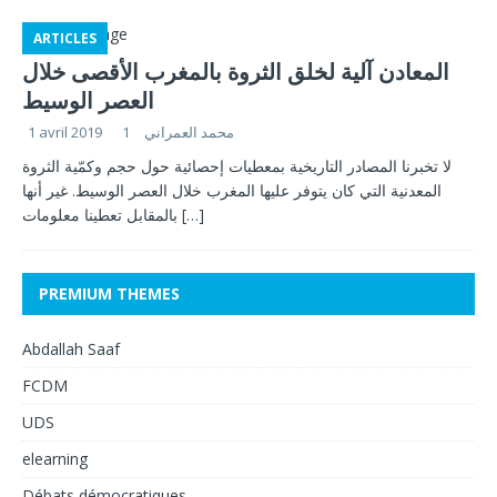
ARTICLES
المعادن آلية لخلق الثروة بالمغرب الأقصى خلال
العصر الوسيط
1 avril 2019
1
محمد العمراني
لا تخبرنا المصادر التاريخية بمعطيات إحصائية حول حجم وكمّية الثروة
المعدنية التي كان يتوفر عليها المغرب خلال العصر الوسيط. غير أنها
بالمقابل تعطينا معلومات
[…]
PREMIUM THEMES
Abdallah Saaf
FCDM
UDS
elearning
Débats démocratiques