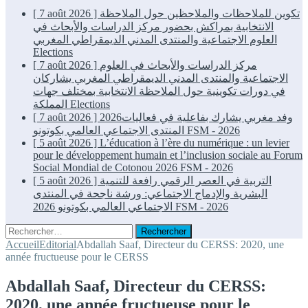
[ 7 août 2026 ]
تكوين للملاحظات والملاحظين حول الملاحظة
الانتخابية بمراكش بحضور مركز الدراسات والأبحاث في
العلوم الاجتماعية والمنتدى المدني الديمقراطي المغربي
Elections
[ 7 août 2026 ]
مركز الدراسات والأبحاث في العلوم
الاجتماعية والمنتدى المدني الديمقراطي المغربي يشاركان
في دورات تكوينية حول الملاحظة الانتخابية بمختلف جهات
المملكة
Elections
[ 7 août 2026 ]
2026وفد مغربي يشارك بفاعلية في فعاليات
المنتدى الاجتماعي العالمي بكوتونو
FSM - 2026
[ 5 août 2026 ]
L’éducation à l’ère du numérique : un levier
pour le développement humain et l’inclusion sociale au Forum
Social Mondial de Cotonou 2026
FSM - 2026
[ 5 août 2026 ]
التربية في العصر الرقمي رافعة للتنمية
البشرية والإدماج الاجتماعي: ورشة ناجحة في المنتدى
الاجتماعي العالمي بكوتونو 2026
FSM - 2026
Rechercher :
Accueil
Editorial
Abdallah Saaf, Directeur du CERSS: 2020, une
année fructueuse pour le CERSS
Abdallah Saaf, Directeur du CERSS:
2020, une année fructueuse pour le