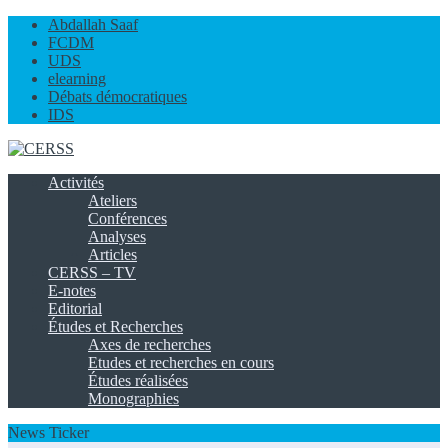
Abdallah Saaf
FCDM
UDS
elearning
Débats démocratiques
IDS
Activités
Ateliers
Conférences
Analyses
Articles
CERSS – TV
E-notes
Editorial
Études et Recherches
Axes de recherches
Etudes et recherches en cours
Études réalisées
Monographies
News Ticker