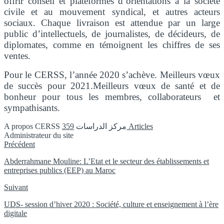
offrir conseil et plateformes d’orientations à la société
civile et au mouvement syndical, et autres acteurs
sociaux. Chaque livraison est attendue par un large
public d’intellectuels, de journalistes, de décideurs, de
diplomates, comme en témoignent les chiffres de ses
ventes.
Pour le CERSS, l’année 2020 s’achève. Meilleurs vœux
de succès pour 2021.Meilleurs vœux de santé et de
bonheur pour tous les membres, collaborateurs et
sympathisants.
A propos CERSS مركز الدراسات
359 Articles
Administrateur du site
Instagram
Précédent
Abderrahmane Mouline: L’Etat et le secteur des établissements et
entreprises publics (EEP) au Maroc
Suivant
UDS- session d’hiver 2020 : Société, culture et enseignement à l’ère
digitale