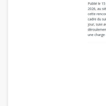
Publié le 1
2026, au si
cette renco
cadre du su
jour, suivi 
déroulement
une charge 