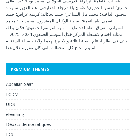
بنطالب؛ فاطمة الزهراء الادريسي الخولاني؛ محمد بوجا؛ عبد العالي
جابري؛ لحسن الحديوي؛ عثمان باقا؛ رجاء الخدايشي؛ عبد العزيز سارت؛
محمود الداخلة؛ محمد فال السباعي؛ حميد بحكاك؛ كريمة غراض؛ حميد
النعيمي؛ باه النعمة؛ اسامة الوكيلي المعنذرون: محمد خيا؛ محمد
العمراني السياق العام للاجتماع: – نهاية الموسم الجمعوي؛ فكان بذلك
بمثابة اختتام لانشطة المركز خلال الموسم الجمعوي 2024- 2025 –
ياتي في اطار اختتام السنة الثالثة والاخيرة لهذه الولاية حصيلة السنة: –
لم يتم انجاج كل المحطات التي كان مقررة خلال هذا
[…]
PREMIUM THEMES
Abdallah Saaf
FCDM
UDS
elearning
Débats démocratiques
IDS