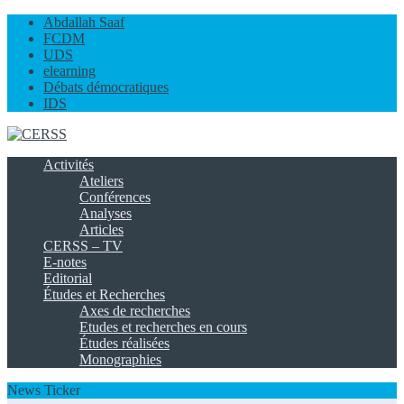
Abdallah Saaf
FCDM
UDS
elearning
Débats démocratiques
IDS
Activités
Ateliers
Conférences
Analyses
Articles
CERSS – TV
E-notes
Editorial
Études et Recherches
Axes de recherches
Etudes et recherches en cours
Études réalisées
Monographies
News Ticker