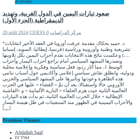
Activités
صعود تيارات اليمين في الدول الغربية، وتهديد
الديمقراطية (الجزء الأول)
CERSS مركز الدراسات
0
20 août 2024
*د. حميد بحكاك مقدمة عرفت أوروبا في العقد الأخير انتخابات
تشريعية وطنية وأوروبية ورئاسية (فرنسا، إيطاليا، السويد، إسبانيا
….) وعكست نتائج هذه الانتخابات تقدم أحزاب اليمين بكل تلاوينها
وتصدرها المشهد السياسي أمام تراجع أحزاب اليسار وأحزاب
الوسط 1، مما أثار ردود فعل سياسية وفكرية وإعلامية محلية
ودولية، وانطلق نقاش سياسي إعلامي وأكاديمي حول أسباب تنامي
هذه الظاهرة وعودتها وتأثيرها على المشهد السياسي والحزبي
الأوروبي حالا واستقبالا، بعد أن تمَّ « القضاء » عليها في الحرب
العالمية الثانية حيث هزم الحلفاء « النازية الألمانية » و »الفاشية
الإيطالية » خلال الحرب العالمية الثانية، ثم بدأت هذه التيارات
والأحزاب اليمينية في الظهور منذ السبعينات في ظل هيمنة اليسار
[…]
Premium Themes
Abdallah Saaf
FCDM