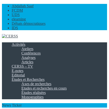
Abdallah Saaf
FCDM
UDS
elearning
Débats démocratiques
IDS
Activités
Ateliers
Conférences
Analyses
Articles
CERSS – TV
E-notes
Editorial
Études et Recherches
Axes de recherches
Etudes et recherches en cours
Études réalisées
Monographies
News Ticker