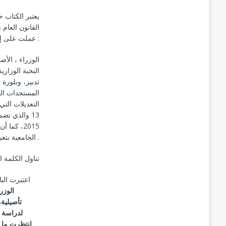
يعتبر الكتاب 
عملت على إخراج الجزء الأول منها من خلال كتاب :
الوزراء ، الأص
النخبة الوزار
المستجدات الت
13 والذي تض
2015، كم
الجامعية بتعيين حكومة التناوب برئاسة عبد الرحمان اليوسفي في 1998 .
تناول الكلمة 
اعتبرت الب
الوزر
تأصيلية،
لدراسة ح
انتظرت ما 