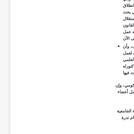
نطلاق
 يحدد
تقلال
قانون
ه عمل
ى الآن
ف، وأن
 لعمل
لعلمي
توراه
 فيها
حكومي، وإن
مل أعضاء
 الجامعية
م ندرة