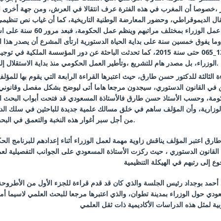
ر
،
خصوصا أن المغرب في هذه الفترة عرف انتقالا في العرش، ومن جهة أخرى ا
ال الديموقراطي، وحضور المعارضة الوطنية التاريخية، كما أن غياب نص تنظيمي
عمل الوزراء بمختلف مراتبهم وينظم عمل الحكومة، فبعد مرور
60
سنة على اس
ما يفوق خمسين سنة على بداية الحياة الدستورية ارتأى المشرع أن يصدر هذا ال
13_
حتى سنة
2015
، كما تحدثت الباحثة عن دور المؤسسة الملكية في توجي
.
الوزراء، بل مصدر هام للتشريع ،وتأطير العمل الحكومي منذ بداية الاستقلال إل
ة الثالثة للدكتور حسن طارق، حيث اعتبرها القراءة الرابعة التي يقوم بها للمؤل
ين في القانون الدستوري، سيجدون مرجعا هاما أتى ليوضح بشكل مفصل وقانوني
ومة، وحسب الأستاذ حسن طارق فالأستاذة المسعودي قد فتحت أبواب البحث ا
لوزارية، وأن المؤلف ساهم في خلق مسالك علمية جديدة للباحثين في سلك الدك
.
من أجل سبر أغوار هذه النخبة والتعمق في البحث
ارق اعتبر المؤلف يناقش زاوية مهمة لعمل الوزراء أثناء إعدادهم للبرنامج ال
القانون الدستوري ، حيث ركزت الأستاذة المسعودي على الجوانب التفصيلية لع
وع إلى رتبهم في الهيكلة التنظيمية
ذ أحمد بوجداد رئيس الجلسة والذي كان قد قدم قراءة للجزء الأول من الأطروحة
عودي حول الوزراء بمدينة تطوان، والذي اعتبرها مرجعا للبحث العلمي لاسيما أما
بية لمثل هذه الدراسات الأكاديمية ذات ثقل العلمي