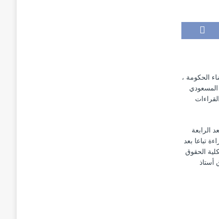
اء الحكومة ،
1955 الى 2016، للدكتورة أمينة المسعودي
لقراءات
لقد افتتحت أشغال اللقاء العلمي برحاب معهد الإعلام والإتصال بالرباط يوم 28 مارس 2019 بعد الرابعة
ءة تباعا بعد
كلية الحقوق
 أستاذ