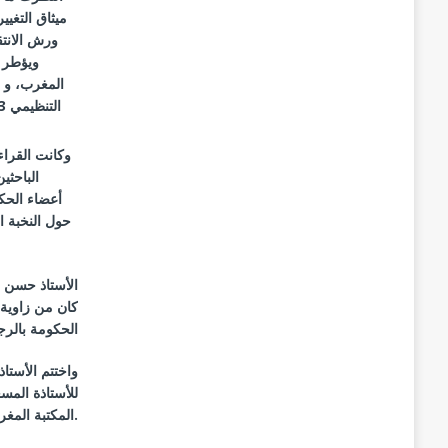
ميثاق التغيي
ورش الانتق
ويؤطر 
المغرب، و و
التنظيمي
065
وكانت القراء
الباحث
أعضاء الحك
حول النخبة ا
الأستاذ حسن ط
كان من زاوية 
الحكومة بالرج
واختتم الأستا
للأستاذة المس
.
المكتبة المغر