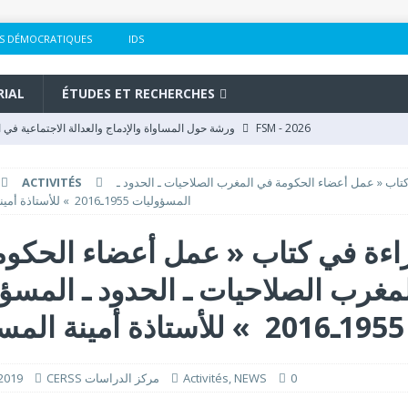
S DÉMOCRATIQUES
IDS
RIAL
ÉTUDES ET RECHERCHES
FSM - 2026
ورشة حول المساواة والإدماج والعدالة الاجتماعية في المنتدى الاجتماعي العالمي بكوتونو
تكوين للملاحظات والملاحظين حول الملاحظة الانتخابية بمراكش بحضور مركز الدراسا
تاب « عمل أعضاء الحكومة في المغرب الصلاحيات ـ الحدود ـ
ACTIVITÉS
NS
المسؤوليات 1955ـ2016 » للأستاذة أمينة المسعودي
مركز الدراسات والأبحاث في العلوم الاجتماعية والمنتدى المدني الديمقراطي المغر
اءة في كتاب « عمل أعضاء الحكو
TIONS
مغرب الصلاحيات ـ الحدود ـ المسؤ
FSM - 2026
2026وفد مغربي يشارك بفاعلية في فعاليات المنتدى الاجتماعي العالمي بكوتونو
sion et la justice sociale au Forum social mondial de Cotonou
FSM - 2026
1955ـ2016 » للأستاذة أمينة المسعودي
0
NEWS
,
Activités
CERSS مركز الدراسات
2019