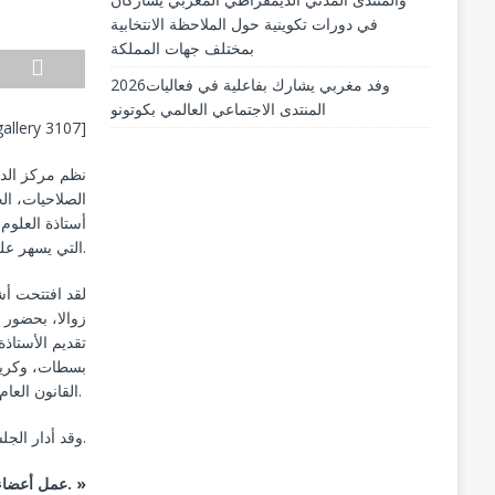
في دورات تكوينية حول الملاحظة الانتخابية
بمختلف جهات المملكة
2026وفد مغربي يشارك بفاعلية في فعاليات
المنتدى الاجتماعي العالمي بكوتونو
gallery 3107]
نظم مركز الدر
أستاذة العلوم
التي يسهر على تنظيمها مركز التوثيق التابع للمركز.
زوالا، بحضور ث
تقديم الأستاذ
بسطات، وكريم
القانون العام بكلية الحقوق بالسويسي.
وقد أدار الجلسة الأستاذ أحمد بوجداد أستاذ القانون العام بكلية الحقوق أكدال.
. »
عمل أعضاء 