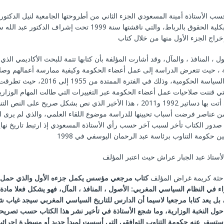
حسب الأستاذة أمينة المسعودي الجزء الثاني من أطروحتها الجامعية لنيل الدكتور
القانون العام بكلية الحقوق بالرباط، والتي ناقشتها سنة 1999 تحت إشراف 
ول ، المنافذ ، والمآل، وقد أشارت المؤلفة بأن كتابها تتمة للبحث الأكاديمي الذي
ية ، حيث تتعرض الدراسة إلى عمل أعضاء الحكومة وكيفية ممارسة أعمالهم وصل
تدبير، وبلورة السياسة الحكومية، وذلك في الفترة ال
ي قننت صلاحيات عمل أعضاء الحكومة عبر التغييرات التي طالت المهام الوزارية
من عناصر فرضت أسباب تحيينها للدراسة موضوع اللقاء العلمي، والذي لم يرى الن
ا أن صدور الكتاب تأخر لسبب آخر حسب رأي الأستاذة المسعودي إذ ارتبط تاريخ نها
الأستاذ عبد الجبار عراش حيث اعتبر المؤلف
احثة كريمة غراض المؤلف
كتاب مرجعي مؤسس يكمل جزءه الأول والذي حمل 
اء في النظام السياسي المغربي
:
الأصول ، المنافذ ، المآل، فهو يشكل فعلا مادة
 بل يعد كتابا مرجعيا لاسيما أن الدارس للتاريخ السياسي المغربي سيجد غياب ش
ول النخبة الوزارية، وما شجع الأستاذة في تأخير نشر هذا الكتاب حسب تصريحها 
ستسفر عنه حكومة التناوب التوافقي التي أسست لمبدأ جديد أو مسطرة إجرائي