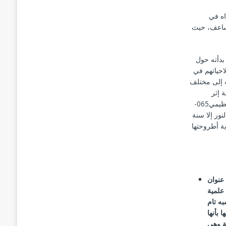
اه في
الدكتور عبد الله ساعف، حيث
 بدأته حول
احياتهم في
ممتدة من 1955 إلى 2016، حيث تطرقت إلى مختلف
 إثر
التعديلات التي أتت بها دساتير 1992 و2011 ، هذا الأخير الذي نص بشكل صريح على النص التنظيمي065-
ور إلا سنة
ية أطروحتها
عنوان
 علمية
به تام
بأنها
ة وهي