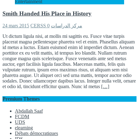
Entertainment
Smith Handed His Place in History
24 mars 2015
0
CERSS مركز الدراسات
Ut dictum ligula nisi, at mollis mi sagittis eu. Fusce vitae turpis
placerat magna pellentesque pharetra vel et enim. Phasellus aliquam
id metus a luctus. Etiam euismod enim id imperdiet dictum. Aenean
porttitor ex eu velit mattis, id tempus leo blandit. Nullam rutrum
congue magna quis scelerisque. Fusce venenatis ante sed metus
auctor, eget facilisis ligula faucibus. Maecenas mattis, felis quis
vulputate rutrum, ipsum eros maximus risus, ut aliquam sem nisi
pharetra augue. Ut aliquet orci sed urna mattis, tempor auctor odio
sodales. Donec ullamcorper dapibus lacus. Integer nulla velit, ornare
et odio id, tincidunt efficitur quam. Nunc id metus
[…]
Premium Themes
Abdallah Saaf
FCDM
UDS
elearning
Débats démocratiques
IDS