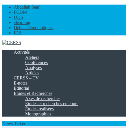
Abdallah Saaf
FCDM
UDS
elearning
Débats démocratiques
IDS
Activités
Ateliers
Conférences
Analyses
Articles
CERSS – TV
E-notes
Editorial
Études et Recherches
Axes de recherches
Etudes et recherches en cours
Études réalisées
Monographies
News Ticker