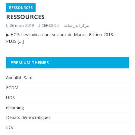
RESSOURCES
RESSOURCES
26 mars 2019
0
CERSS مركز الدراسات
▶ HCP:
Les Indicateurs sociaux du Maroc, Edition 2018 …
PLUS
[…]
PREMIUM THEMES
Abdallah Saaf
FCDM
UDS
elearning
Débats démocratiques
IDS