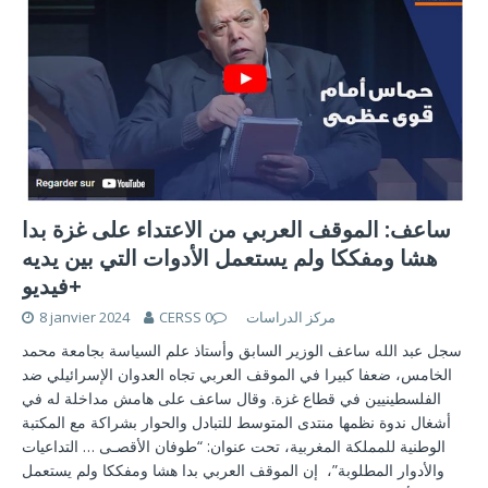
ساعف: الموقف العربي من الاعتداء على غزة بدا
هشا ومفككا ولم يستعمل الأدوات التي بين يديه
+فيديو
8 janvier 2024
0
CERSS مركز الدراسات
سجل عبد الله ساعف الوزير السابق وأستاذ علم السياسة بجامعة محمد
الخامس، ضعفا كبيرا في الموقف العربي تجاه العدوان الإسرائيلي ضد
الفلسطينيين في قطاع غزة. وقال ساعف على هامش مداخلة له في
أشغال ندوة نظمها منتدى المتوسط للتبادل والحوار بشراكة مع المكتبة
الوطنية للمملكة المغربية، تحت عنوان: “طوفان الأقصـى … التداعيات
والأدوار المطلوبة”، إن الموقف العربي بدا هشا ومفككا ولم يستعمل